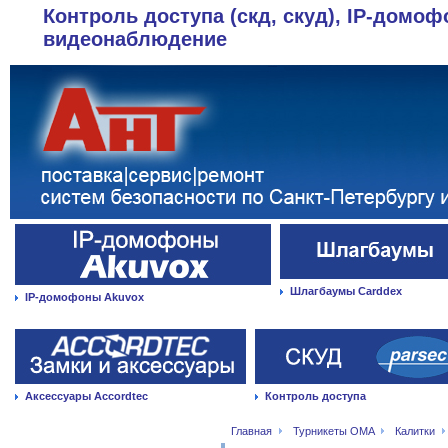
Контроль доступа (скд, скуд), IP-домоф
видеонаблюдение
Шлагбаумы Carddex
IP-домофоны Akuvox
Аксессуары Accordtec
Контроль доступа
Главная
Турникеты OMA
Калитки