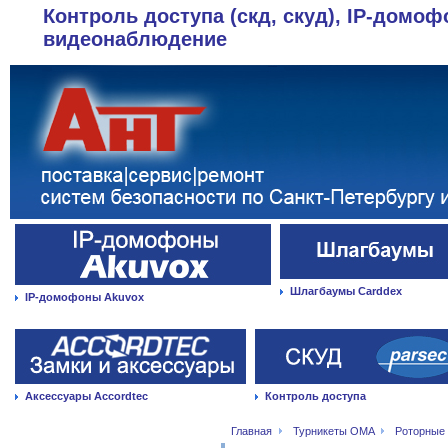
Контроль доступа (скд, скуд), IP-домоф
видеонаблюдение
Шлагбаумы Carddex
IP-домофоны Akuvox
Аксессуары Accordtec
Контроль доступа
Главная
Турникеты OMA
Роторные 