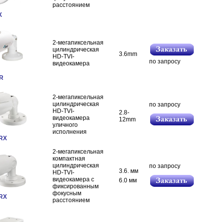
расстоянием
X
2-мегапиксельная
цилиндрическая
3.6mm
HD-TVI-
по запросу
видеокамера
R
2-мегапиксельная
цилиндрическая
по запросу
HD-TVI-
2.8-
видеокамера
12mm
уличного
исполнения
RX
2-мегапиксельная
компактная
цилиндрическая
по запросу
3.6. мм
HD-TVI-
видеокамера с
6.0 мм
фиксированным
фокусным
RX
расстоянием