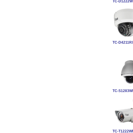
TC-D1222
TC-D4211R
TC-S1283W
TC-T1222