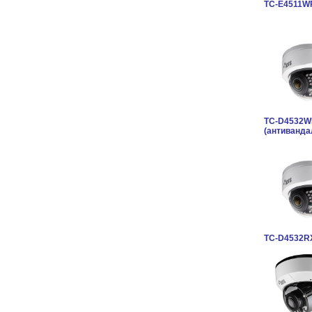
TC-E4511W
TC-D4532
(антиванда
TC-D4532R