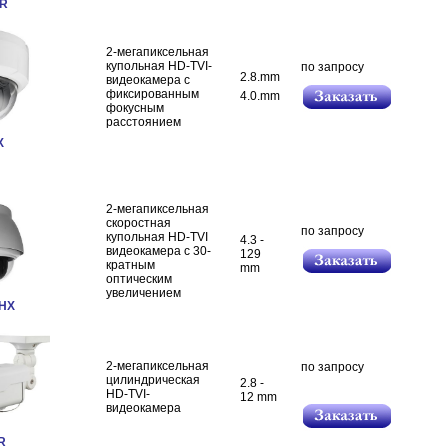
WR
2-мегапиксельная
купольная HD-TVI-
по запросу
2.8.mm
видеокамера с
фиксированным
4.0.mm
фокусным
расстоянием
X
2-мегапиксельная
скоростная
по запросу
купольная HD-TVI
4.3 -
видеокамера с 30-
129
кратным
mm
оптическим
увеличением
HX
2-мегапиксельная
по запросу
цилиндрическая
2.8 -
HD-TVI-
12 mm
видеокамера
WR