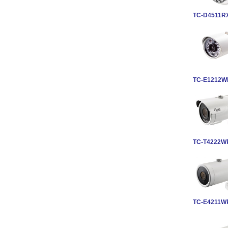
TC-D4511R
TC-E1212W
TC-T4222W
TC-E4211W