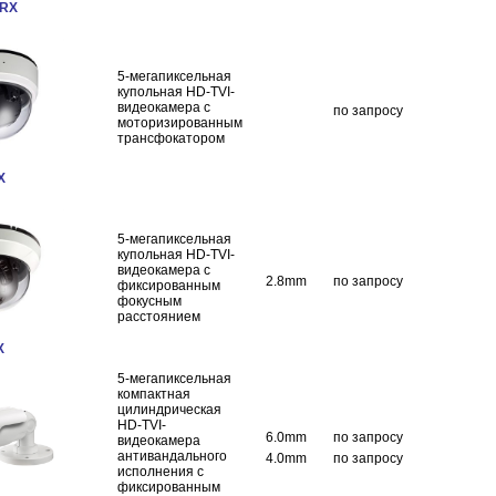
WRX
5-мегапиксельная
купольная HD-TVI-
видеокамера с
по запросу
моторизированным
трансфокатором
X
5-мегапиксельная
купольная HD-TVI-
видеокамера с
2.8mm
по запросу
фиксированным
фокусным
расстоянием
X
5-мегапиксельная
компактная
цилиндрическая
HD-TVI-
6.0mm
по запросу
видеокамера
антивандального
4.0mm
по запросу
исполнения с
фиксированным