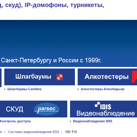
д, скуд), IP-домофоны, турникеты,
Шлагбаумы Carddex
Алкотестеры Алкобарьер
Контроль доступа
Видеонаблюдение IDIS
ая
Системы видеонаблюдения IDIS
HD-TVI