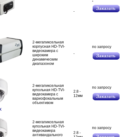
-
-
2-мегапиксельная
корпусная HD-TVI-
по запросу
видеокамера с
-
широким
динамическим
диапазоном
2-мегапиксельная
по запросу
купольная HD-TVI-
2.8 -
видеокамера c
12мм
вариофокальным
объективом
X
2-мегапиксельная
купольная HD-TVI-
по запросу
видеокамера
2.8 -
антивандального