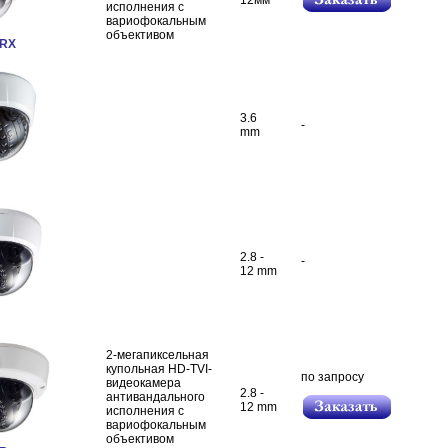
12мм
исполнения c
вариофокальным
объективом
WRX
3.6
-
mm
2.8 -
-
12 mm
2-мегапиксельная
купольная HD-TVI-
по запросу
видеокамера
2.8 -
антивандального
12 mm
исполнения с
вариофокальным
объективом