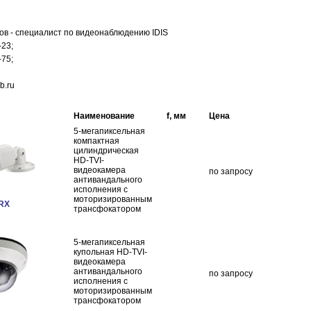
ов - специалист по видеонаблюдению IDIS
-23;
-75;
b.ru
Наименование
f, мм
Цена
5-мегапиксельная
компактная
цилиндрическая
HD-TVI-
видеокамера
по запросу
антивандального
исполнения с
моторизированным
RX
трансфокатором
5-мегапиксельная
купольная HD-TVI-
видеокамера
антивандального
по запросу
исполнения c
моторизированным
трансфокатором