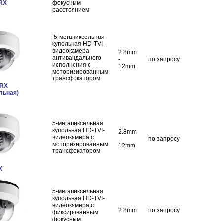
RX
фокусным
расстоянием
5-мегапиксельная
купольная HD-TVI-
видеокамера
2.8mm
антивандального
-
по запросу
исполнения c
12mm
моторизированным
трансфокатором
WRX
льная)
5-мегапиксельная
купольная HD-TVI-
2.8mm
видеокамера с
-
по запросу
моторизированным
12mm
трансфокатором
X
5-мегапиксельная
купольная HD-TVI-
видеокамера с
2.8mm
по запросу
фиксированным
фокусным