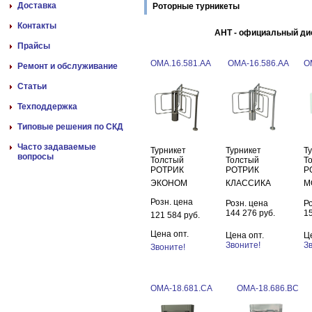
Доставка
Роторные турникеты
Контакты
АНТ - официальный ди
Прайсы
ОМА.16.581.АА
ОМА-16.586.АА
О
Ремонт и обслуживание
Статьи
Техподдержка
Типовые решения по СКД
Часто задаваемые
Турникет
Турникет
Т
вопросы
Толстый
Толстый
Т
РОТРИК
РОТРИК
Р
ЭКОНОМ
КЛАССИКА
М
Розн. цена
Розн. цена
Р
144 276 руб.
15
121 584 руб.
Цена опт.
Цена опт.
Ц
Звоните!
З
Звоните!
ОМА-18.681.CA
ОМА-18.686.BC