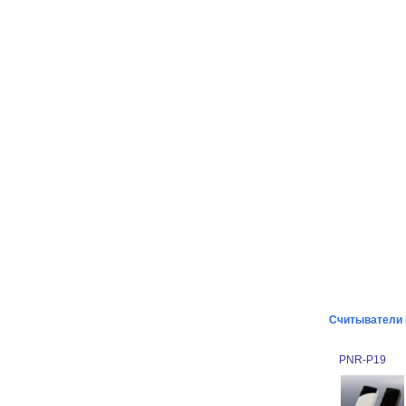
Считыватели M
PNR-P19