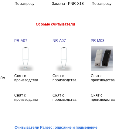
По запросу
Замена - PNR-X18
По запросу
Особые считыватели
PR-A07
NR-A07
PR-M03
Снят с
Снят с
Снят с
50м
производства
производства
производства
Снят с
Снят с
Снят с
производства
производства
производства
Считыватели Parsec: описание и применение