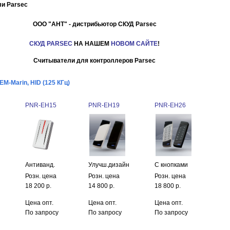
и Parsec
ООО "АНТ" - дистрибьютор СКУД Parsec
СКУД PARSEC
НА НАШЕМ
НОВОМ САЙТЕ
!
Считыватели для контроллеров Parsec
M-Marin, HID (125 КГц)
PNR-EH15
PNR-EH19
PNR-EH26
Антиванд.
Улучш.дизайн
С кнопками
Розн. цена
Розн. цена
Розн. цена
18 200 р.
14 800 р.
18 800 р.
Цена опт.
Цена опт.
Цена опт.
По запросу
По запросу
По запросу