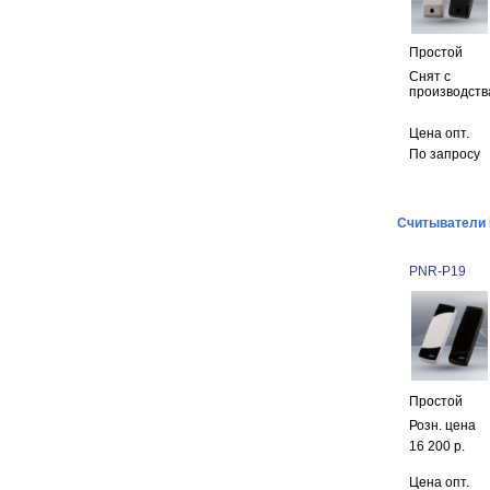
Простой
Снят с
производств
Цена опт.
По запросу
Считыватели M
PNR-P19
Простой
Розн. цена
16 200 р.
Цена опт.