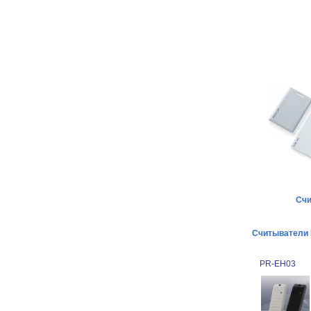
Счи
Считыватели E
PR-EH03