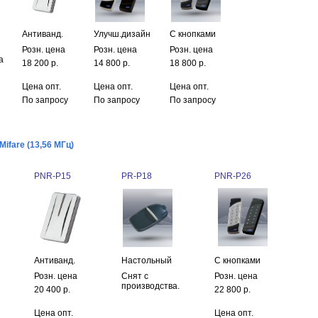
Антиванд.
Улучш.дизайн
С кнопками
Розн. цена
Розн. цена
Розн. цена
а
18 200 р.
14 800 р.
18 800 р.
Цена опт.
Цена опт.
Цена опт.
По запросу
По запросу
По запросу
ifare (13,56 МГц)
PNR-P15
PR-P18
PNR-P26
Антиванд.
Настольный
С кнопками
Розн. цена
Снят с
Розн. цена
производства.
20 400 р.
22 800 р.
Цена опт.
Цена опт.