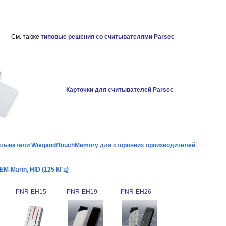
Cм. также
типовые решения со считывателями Parsec
Карточки для считывателей Parsec
тыватели Wiegand/TouchMemory для сторонних производителей
M-Marin, HID (125 КГц)
PNR-EH15
PNR-EH19
PNR-EH26