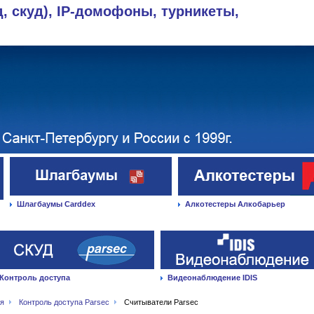
д, скуд), IP-домофоны, турникеты,
Шлагбаумы Carddex
Алкотестеры Алкобарьер
Контроль доступа
Видеонаблюдение IDIS
ая
Контроль доступа Parsec
Считыватели Parsec