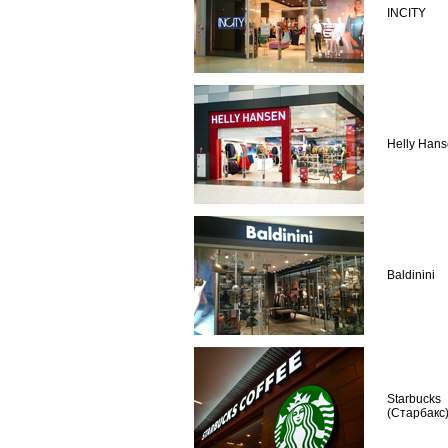
INCITY
Helly Han
Baldinini
Starbucks
(Старбакс