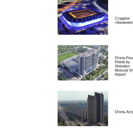
Стадион
«Калинин
Отель Fou
Points by
Sheraton
Moscow V
Airport
Отель Аст