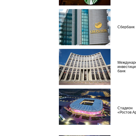
Сбербанк
Междунар
инвестиц
банк
Стадион
«Ростов 