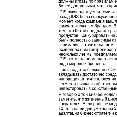
должны играть по правилам э
более доступными, что, в при
IDIS руководствуется теми же
назад IDIS была сфокусирова
момент, когда компания выш
самостоятельным брендом. В 
том, что Китай предлагает р
продуктов. Конкурировать на
были полностью зависимы от
занимались строительством с
позволяло нам контролироват
несколько лет мы предлагае
IDIS, хотя это не мешает ос
ряда мировых брендов.
Производство бюджетных OEM
вкладывать достаточно средс
инновации, а такие вложения
сегмента рынка и собственны
инвестировать в собственный
Я говорю о той бизнес-модели
заметить, что жизненный цик
сократился. Если раньше моде
10, то в наши дни уже через 
адаптации бизнес-стратегии к