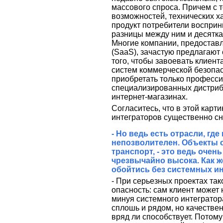
массового спроса. Причем с т
возможностей, технических 
продукт потребители восприн
разницы между ним и десятка
Многие компании, предоставл
(SaaS), зачастую предлагают
того, чтобы завоевать клиент
систем коммерческой безопас
приобретать только професс
специализированных дистриб
интернет-магазинах.
Согласитесь, что в этой карт
интеграторов существенно сн
- Но ведь есть отрасли, гд
непозволителен. Объекты 
транспорт, - это ведь очен
чрезвычайно высока. Как ж
обойтись без системных и
- При серьезных проектах тако
опасность: сам клиент может
минуя системного интегратора
сплошь и рядом, но качеств
вряд ли способствует. Потом