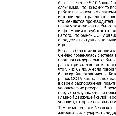
быть, в течение 5-10 ближайш
сложными, что на каких-то в
работать с конечными заказч
истории, для отрасли это сов
что меняются производители и
назад у заказчиков не было 
информации и глубокого анал
из того, что рынок CCTV зави
определяет ситуацию на рынке
игры.
Когда-то большие компании м
Сейчас поменялась система 
прошлом лидеры рынка были 
рассматривали возможности к
что у них было. А если говори
были крайне ограничены. Кит
рынок CCTV как на рынок мас
в своем распоряжении практ
человеческие ресурсы. В рез
продукты улучшаются, а нов
Главной движущей силой и ос
условия, которые локально с
Тем не менее, все без исключ
завоевать или удержать лид