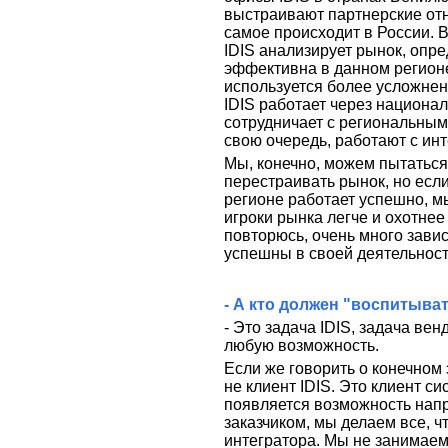
выстраивают партнерские от
самое происходит в России. В
IDIS анализирует рынок, опре
эффективна в данном регионе
используется более усложнен
IDIS работает через национал
сотрудничает с региональным
свою очередь, работают с ин
Мы, конечно, можем пытаться
перестраивать рынок, но есл
регионе работает успешно, м
игроки рынка легче и охотнее
повторюсь, очень много завис
успешны в своей деятельнос
- А кто должен "воспитыват
- Это задача IDIS, задача ве
любую возможность.
Если же говорить о конечном 
не клиент IDIS. Это клиент си
появляется возможность нап
заказчиком, мы делаем все, ч
интегратора. Мы не занимае