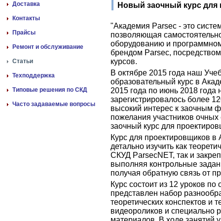
Доставка
Новый заочный курс для
Контакты
"Академия Parsec - это систе
Прайсы
позволяющая самостоятельно
оборудованию и программно
Ремонт и обслуживание
брендом Parsec, посредство
курсов.
Статьи
В октябре 2015 года наш Уче
Техподдержка
образовательный курс в Акад
Типовые решения по СКД
2015 года по июнь 2018 года 
зарегистрировалось более 12
Часто задаваемые вопросы
высокий интерес к заочным 
пожелания участников очных
заочный курс для проектиров
Курс для проектировщиков в 
детально изучить как теорет
СКУД ParsecNET, так и закреп
выполняя контрольные задан
получая обратную связь от п
Курс состоит из 12 уроков по
представлен набор разнообр
теоретических конспектов и т
видеороликов и специально 
материалов. В ходе занятий у