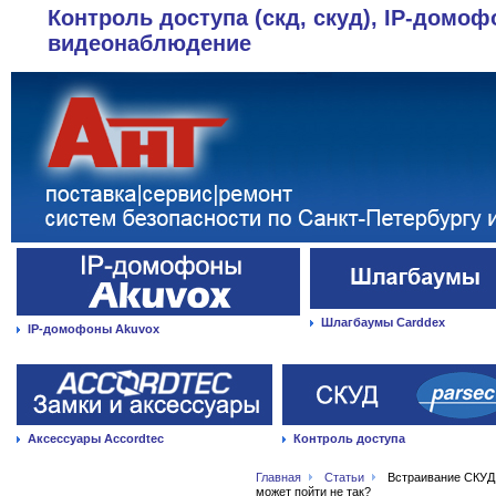
Контроль доступа (скд, скуд), IP-домоф
видеонаблюдение
Шлагбаумы Carddex
IP-домофоны Akuvox
Аксессуары Accordtec
Контроль доступа
Главная
Статьи
Встраивание СКУД
может пойти не так?