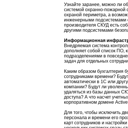
Узнайте заранее, можно ли 
системой охранно-пожарной 
охраной периметра, а возмож
инженерными подсистемами об
производителя СКУД есть соб
другими подсистемами безопа
Информационная инфрастр
Внедряемая система контроля
дополняет собой список ПО, 
подразделениями в повседне
задач для отдельных сотрудни
Каким образом бухгалтерия б
сотрудниками времени? Буду
автоматически в 1С или друг
компании? Будут ли уволенны
удаляться из базы данных СК
доступа? А что насчет учетны
корпоративном домене Active 
Для того, чтобы исключить дв
персонала и времени его про
карт сотрудников и настройк
нескольких системах сразу, с