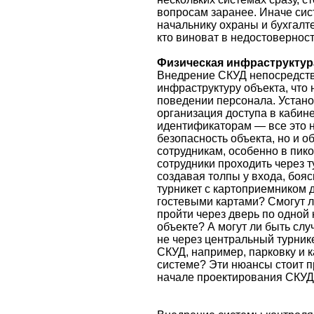
вопросам заранее. Иначе сис
начальнику охраны и бухгалт
кто виноват в недостовернос
Физическая инфраструктур
Внедрение СКУД непосредств
инфраструктуру объекта, что 
поведении персонала. Установ
организация доступа в кабин
идентификаторам — все это н
безопасность объекта, но и о
сотрудникам, особенно в пико
сотрудники проходить через т
создавая толпы у входа, бояс
турникет с картоприемником 
гостевыми картами? Смогут л
пройти через дверь по одной
объекте? А могут ли быть случ
не через центральный турнике
СКУД, например, парковку и ка
системе? Эти нюансы стоит п
начале проектирования СКУД