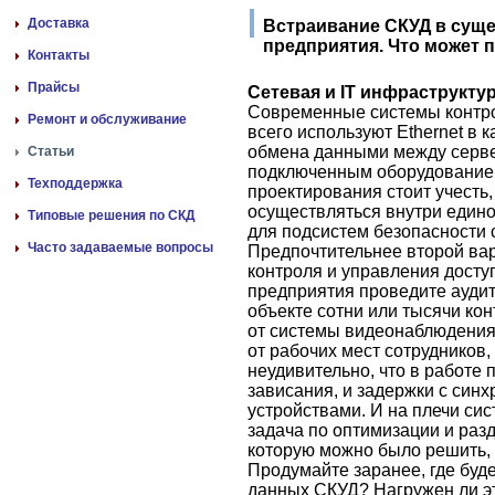
Доставка
Встраивание СКУД в сущ
предприятия. Что может п
Контакты
Прайсы
Сетевая и IT инфраструктур
Современные системы контро
Ремонт и обслуживание
всего используют Ethernet в 
обмена данными между серве
Статьи
подключенным оборудованием
Техподдержка
проектирования стоит учесть
осуществляться внутри едино
Типовые решения по СКД
для подсистем безопасности 
Часто задаваемые вопросы
Предпочтительнее второй ва
контроля и управления досту
предприятия проведите аудит
объекте сотни или тысячи кон
от системы видеонаблюдения
от рабочих мест сотрудников,
неудивительно, что в работе
зависания, и задержки с син
устройствами. И на плечи си
задача по оптимизации и разд
которую можно было решить, 
Продумайте заранее, где буд
данных СКУД? Нагружен ли эт