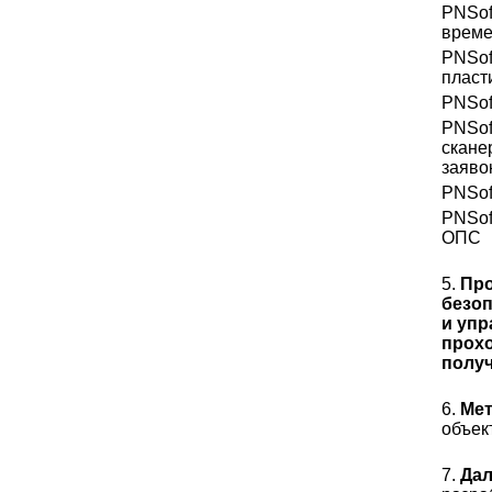
PNSof
врем
PNSof
пласт
PNSof
PNSof
скане
заяво
PNSof
PNSof
ОПС
5.
Пр
безоп
и упр
прохо
получ
6.
Ме
объек
7.
Дал