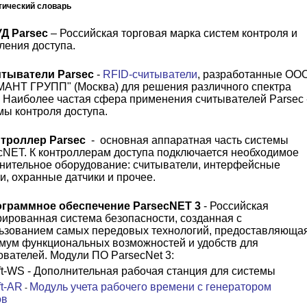
тический словарь
УД
Parsec
–
Российская торговая марка систем контроля и
ления доступа.
тыватели Parsec
-
RFID-считыватели
, разработанные ОО
АНТ ГРУПП" (Москва) для решения различного спектра
. Наиболее частая сфера применения считывателей Parsec 
мы контроля доступа.
нтроллер
Parsec
-
основная аппаратная часть
системы
cNET
. К
контроллерам доступа
подключается необходимое
нительное оборудование:
считыватели
, интерфейсные
и, охранные датчики и прочее.
граммное обеспечение ParsecNET 3
- Российская
рированная система безопасности, созданная с
ьзованием самых передовых технологий, предоставляюща
мум функциональных возможностей и удобств для
ователей. Модули ПО
ParsecNet
3:
t-WS - Дополнительная рабочая станция для системы
t-AR
Модуль учета рабочего времени с генератором
-
ов