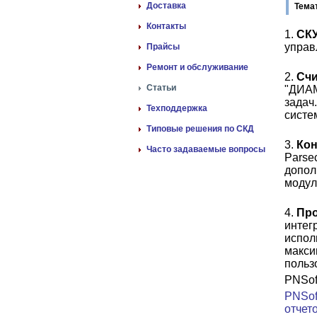
Доставка
Тема
Контакты
1.
СК
управ
Прайсы
Ремонт и обслуживание
2.
Счи
Статьи
"ДИАМ
задач
Техподдержка
систе
Типовые решения по СКД
3.
Ко
Часто задаваемые вопросы
Parse
допол
модул
4.
Про
интег
испол
макси
польз
PNSof
PNSof
отчет