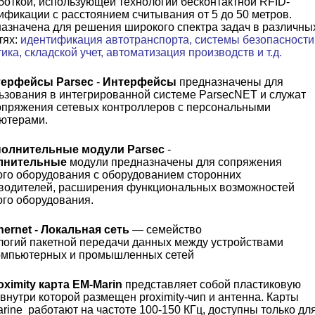
боткой, использующей технологии бесконтактной RFID-
ификации с расстоянием считывания от 5 до 50 метров.
азначена для решения широкого спектра задач в различны
тях:
идентификация автотранспорта, системы безопасности
ика, складской учет, автоматизация производств и т.д.
терфейсы
Parsec
-
Интерфейсы
предназначены для
ьзования в интегрированной
системе ParsecNET
и служат
опряжения сетевых
контроллеров
с персональными
ютерами.
полнительные модули
Parsec
-
лнительные
модули
предназначены для сопряжения
ого оборудования с оборудованием сторонних
водителей, расширения функциональных возможностей
ого оборудования.
hernet
-
Локальная сеть
— семейство
логий
пакетной
передачи данных между устройствами
омпьютерных
и
промышленных
сетей
oximity
карта EM-Marin
представляет собой пластиковую
, внутри которой размещен proximity-чип и антенна.
Карты
rine
работают на частоте 100-150 КГц, доступны только дл