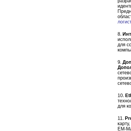
разра
идент
Предн
облас
логист
8.
Ин
испол
для с
компь
9.
До
Допо
сетев
произ
сетев
10.
Et
техно
для
к
11.
Pr
карту
EM-Ma