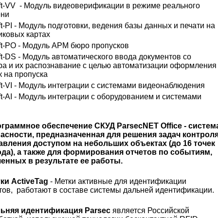
t-VV
- Модуль видеоверификации в режиме реального
ени
t-PI - Модуль подготовки, ведения базы данных и печати на
иковых картах
t-PO - Модуль АРМ бюро пропусков
t-DS - Модуль автоматического ввода документов со
ра и их распознавание с целью автоматизации оформления
к на пропуска
t-VI - Модуль интеграции с системами видеонаблюдения
t-AI - Модуль интеграции с оборудованием и системами
ограммное обеспечение
СКУД ParsecNET Office - систем
асности, предназначенная для решения задач контрол
авления доступом на небольших объектах (до 16 точек
да), а также для формирования отчетов по событиям,
енных в результате ее работы.
тки
ActiveTag
- Метки активные для идентификации
тов,
работают в составе системы дальней идентификации.
ьняя идентификация
Parsec
является Российской