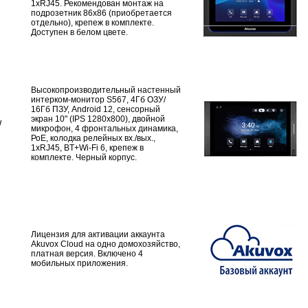
1хRJ45. Рекомендован монтаж на
подрозетник 86х86 (приобретается
отдельно), крепеж в комплекте.
Доступен в белом цвете.
Высокопроизводительный настенный
интерком-монитор S567, 4Гб ОЗУ/
16Гб ПЗУ, Android 12, сенсорный
экран 10" (IPS 1280x800), двойной
W
микрофон, 4 фронтальных динамика,
РоЕ, колодка релейных вх./вых.,
1хRJ45, BT+Wi-Fi 6, крепеж в
комплекте. Черный корпус.
Лицензия для активации аккаунта
Akuvox Cloud на одно домохозяйство,
платная версия. Включено 4
мобильных приложения.