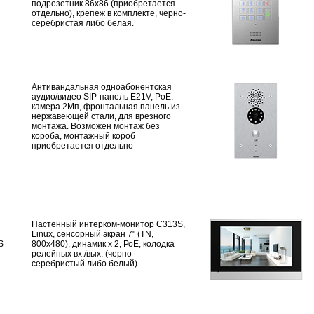
подрозетник 86х86 (приобретается
отдельно), крепеж в комплекте, черно-
серебристая либо белая.
Антивандальная одноабонентская
аудио/видео SIP-панель E21V, PoE,
камера 2Mп, фронтальная панель из
нержавеющей стали, для врезного
монтажа. Возможен монтаж без
короба, монтажный короб
приобретается отдельно
Настенный интерком-монитор C313S,
Linux, сенсорный экран 7" (TN,
S
800x480), динамик х 2, РоЕ, колодка
релейных вх./вых. (черно-
серебристый либо белый)