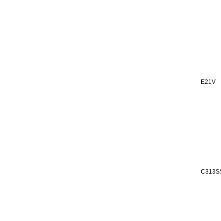
E21V
C313S