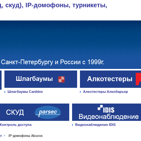
д, скуд), IP-домофоны, турникеты,
Шлагбаумы Carddex
Алкотестеры Алкобарьер
Контроль доступа
Видеонаблюдение IDIS
ая
IP-домофоны Akuvox