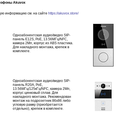
мофоны Akuvox
ную информацию см. на сайте
https://akuvox.store/
Одноабонентская аудио/видео SIP-
панель E12S, РоЕ, 13.56МГц/NFC,
камера 2Мп, корпус из ABS пластика.
Для накладного монтажа, крепеж в
комплекте.
Одноабонентская аудио/видео SIP-
панель R20A, РоЕ,
13.56МГц/125кГц/NFC, камера 2Мп,
корпус цинковый сплав. Для
накладного монтажа. Рекомендован
монтаж на подрозетник 86х86 либо
угловую рамку (приобретается
отдельно), крепеж в комплекте.