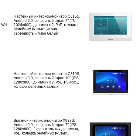
Настенный интерком-монитор C315S,
Android 6.0, сенсорный экран 7" (TN,
_WH
1024x600), динамик х 2, РоЕ, колодка
релейных вх./вых. (черно-
серебристый либо белый)
Настенный интерком-монитор C319S,
Android 9.0, сенсорный экран 10" (IPS,
1280x800), динамик х 2, РоЕ, RJ-45x1,
колодка релейных вх./вых.
Врезной интерком-монитор X933S,
Android 9.0, сенсорный экран 7" (IPS
1280x800), 2 фронтальных динамика,
РоЕ, колодка релейных вх./вых.,