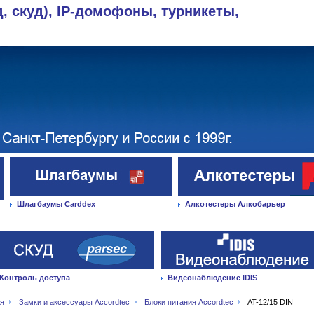
д, скуд), IP-домофоны, турникеты,
Шлагбаумы Carddex
Алкотестеры Алкобарьер
Контроль доступа
Видеонаблюдение IDIS
ая
Замки и аксессуары Accordtec
Блоки питания Accordtec
AT-12/15 DIN