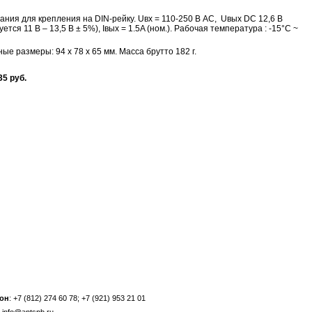
ания для крепления на DIN-рейку. Uвх = 110-250 В AC, Uвых DC 12,6 В
уется 11 В – 13,5 В ± 5%), Iвых = 1.5A (ном.). Рабочая температура : -15°C ~
ые размеры: 94 х 78 х 65 мм. Масса брутто 182 г.
35 руб.
он
: +7 (812) 274 60 78; +7 (921) 953 21 01