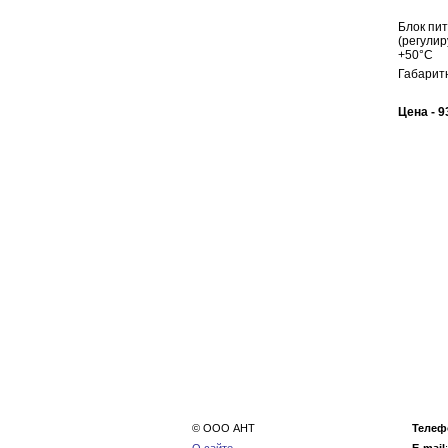
Блок пит
(регулир
+50°C
Габаритн
Цена - 9
© ООО АНТ
Телеф