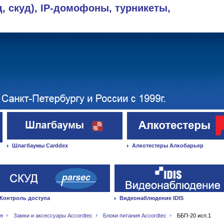
д, скуд), IP-домофоны, турникеты,
Шлагбаумы Carddex
Алкотестеры Алкобарьер
Контроль доступа
Видеонаблюдение IDIS
ая
Замки и аксессуары Accordtec
Блоки питания Accordtec
ББП-20 исп.1