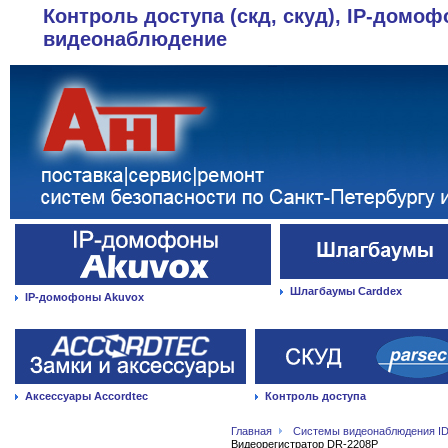
Контроль доступа (скд, скуд), IP-домоф
видеонаблюдение
Шлагбаумы Carddex
IP-домофоны Akuvox
Аксессуары Accordtec
Контроль доступа
Главная
Системы видеонаблюдения ID
Видеорегистратор DR-2208P