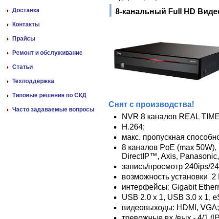
Доставка
8-канальный Full HD Вид
Контакты
Прайсы
Ремонт и обслуживание
Статьи
Техподдержка
Типовые решения по СКД
Снят с производства!
Часто задаваемые вопросы
NVR 8 каналов REAL TIME 
H.264;
макс. пропускная способно
8 каналов PoE (max 50W)
DirectIP™, Axis, Panasonic
запись/просмотр 240ips/24
возможность установки 2
интерфейсы: Gigabit Ethern
USB 2.0 x 1, USB 3.0 x 1, 
видеовыходы: HDMI, VGA;
тревожные вх./вых.- 4/1 (I