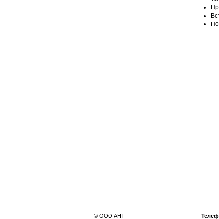
Пр
Вс
По
© ООО АНТ
Телеф