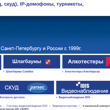
д, скуд), IP-домофоны, турникеты,
Шлагбаумы Carddex
Алкотестеры Алкобарьер
Контроль доступа
Видеонаблюдение IDIS
ая
Системы видеонаблюдения IDIS
Видеорегистраторы
4-канальный компакт
регистратор DR-1304PC