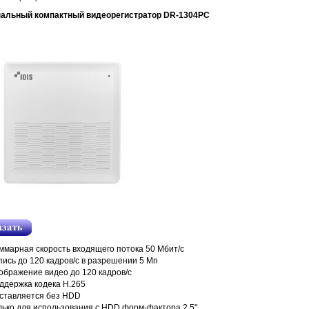
нальный компактный видеорегистратор DR-1304PC
ммарная скорость входящего потока 50 Мбит/с
пись до 120 кадров/c в разрешении 5 Мп
ображение видео до 120 кадров/с
ддержка кодека H.265
ставляется без HDD
лько для использования c HDD форм-фактора 2.5"