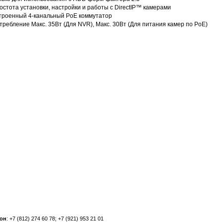
остота установки, настройки и работы с DirectIP™ камерами
троенный 4-канальный PoE коммутатор
требление Макс. 35Вт (Для NVR), Макс. 30Вт (Для питания камер по PoE)
он
: +7 (812) 274 60 78; +7 (921) 953 21 01