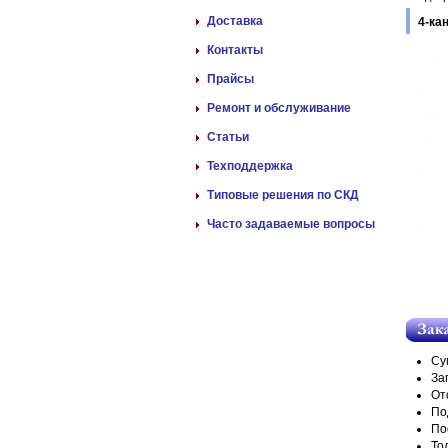
Доставка
4-ка
Контакты
Прайсы
Ремонт и обслуживание
Статьи
Техподдержка
Типовые решения по СКД
Часто задаваемые вопросы
Су
За
От
По
По
То