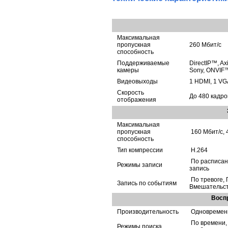
Максимальная
пропускная
260 Мбит/с
способность
Поддерживаемые
DirectIP™, Ax
камеры
Sony, ONVIF
Видеовыходы
1 HDMI, 1 VG
Скорость
До 480 кадро
отображения
Максимальная
пропускная
160 Мбит/c, 
способность
Тип компрессии
H.264
По расписан
Режимы записи
запись
По тревоге, 
Запись по событиям
Вмешательств
Восп
Производительность
Одновременн
По времени,
Режимы поиска