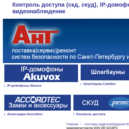
Контроль доступа (скд, скуд), IP-домоф
видеонаблюдение
Шлагбаумы Carddex
IP-домофоны Akuvox
Аксессуары Accordtec
Контроль доступа
Главная
Системы видеонаблюдения ID
видеорегистратор IDIS DR-6216PS