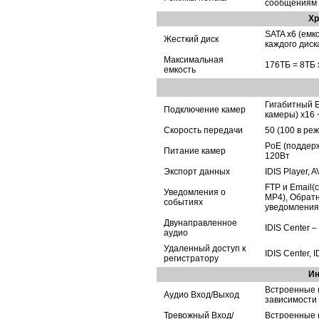
сообщениям
Х
SATA x6 (емк
Жесткий диск
каждого диск
Максимальная
176TБ = 8TБ x
емкость
Гигабитный Et
Подключение камер
камеры) x16 
Скорость передачи
50 (100 в ре
PoE (поддерж
Питание камер
120Вт
Экспорт данных
IDIS Player, A
FTP и Email(
Уведомления о
MP4), Обратн
событиях
уведомления (
Двунаправленное
IDIS Center 
аудио
Удаленный доступ к
IDIS Center, 
регистратору
И
Встроенные (N
Аудио Вход/Выход
зависимости 
Тревожный Вход/
Встроенные (N