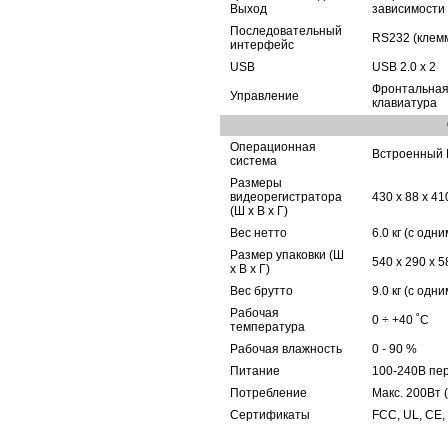
Выход
зависимости 
Последовательный
RS232 (клемм
интерфейс
USB
USB 2.0 x 2
Фронтальная
Управление
клавиатура
Операционная
Встроенный 
система
Размеры
видеорегистратора
430 х 88 х 41
(Ш х В х Г)
Вес нетто
6.0 кг (с одн
Размер упаковки (Ш
540 x 290 x 
х В х Г)
Вес брутто
9.0 кг (с одн
Рабочая
0 ÷ +40 ˚С
температура
Рабочая влажность
0 - 90 %
Питание
100-240В пер
Потребление
Макс. 200Вт 
Сертификаты
FCC, UL, CE,