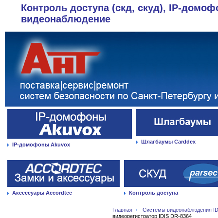
Контроль доступа (скд, скуд), IP-домоф
видеонаблюдение
Шлагбаумы Carddex
IP-домофоны Akuvox
Аксессуары Accordtec
Контроль доступа
Главная
Системы видеонаблюдения ID
видеорегистратор IDIS DR-8364