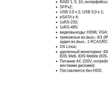
RAID 1, 5, 10, интерфейсы: 
SFPx2;
USB 2.0 x 2, USB 3,0 x 1;
eSATA x 4;
1хRS-232;
1хRS-485;
видеовыходы: HDMI, VGA;
тревожные вх./вых.- 4/1 (I
аудио вх./вых.- 1 RCA/1RC
OS Linux;
удаленный мониторинг: ID
IDIS Web, IDIS Mobile (IOS,
Питание AC 220V, потребле
жесткими дисками);
Поставляется без HDD.