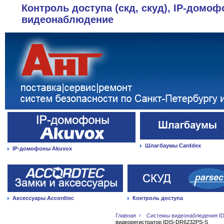
Контроль доступа (скд, скуд), IP-домоф
видеонаблюдение
Шлагбаумы Carddex
IP-домофоны Akuvox
Аксессуары Accordtec
Контроль доступа
Главная
Системы видеонаблюдения ID
видеорегистратор IDIS-DR6232PS-S