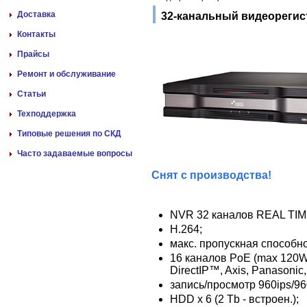
Доставка
32-канальный видеорегис
Контакты
Прайсы
Ремонт и обслуживание
Статьи
Техподдержка
Типовые решения по СКД
Часто задаваемые вопросы
Снят с производства!
NVR 32 каналов REAL TIME
H.264;
макс. пропускная способно
16 каналов PoE (max 120
DirectIP™, Axis, Panasonic
запись/просмотр 960ips/96
HDD х 6 (2 Tb - встроен.);