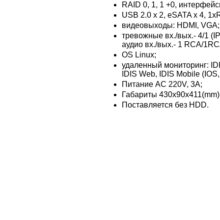
RAID 0, 1, 1 +0, интерфейсы
USB 2.0 x 2, eSATA x 4, 1
видеовыходы: HDMI, VGA;
тревожные вх./вых.- 4/1 (I
аудио вх./вых.- 1 RCA/1RC
OS Linux;
удаленный мониторинг: ID
IDIS Web, IDIS Mobile (IOS,
Питание AC 220V, 3A;
Габариты 430x90x411(mm)
Поставляется без HDD.