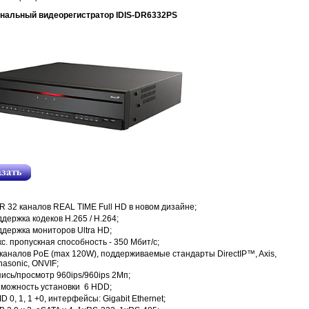
анальный видеорегистратор IDIS-DR6332PS
R 32 каналов REAL TIME Full HD в новом дизайне;
держка кодеков H.265 / H.264;
ддержка мониторов Ultra HD;
с. пропускная способность - 350 Мбит/с;
 каналов PoE (max 120W), поддерживаемые стандарты DirectIP™, Axis,
nasonic, ONVIF;
пись/просмотр 960ips/960ips 2Мп;
зможность установки 6 HDD;
D 0, 1, 1 +0, интерфейсы: Gigabit Ethernet;