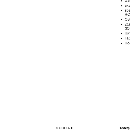
USB
ви
тре
RC
OS 
уда
(IO
Пи
Га
По
© ООО АНТ
Телеф