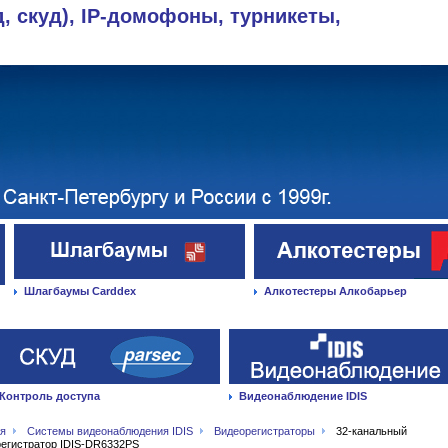
д, скуд), IP-домофоны, турникеты,
Шлагбаумы Carddex
Алкотестеры Алкобарьер
Контроль доступа
Видеонаблюдение IDIS
ая
Системы видеонаблюдения IDIS
Видеорегистраторы
32-канальный
егистратор IDIS-DR6332PS