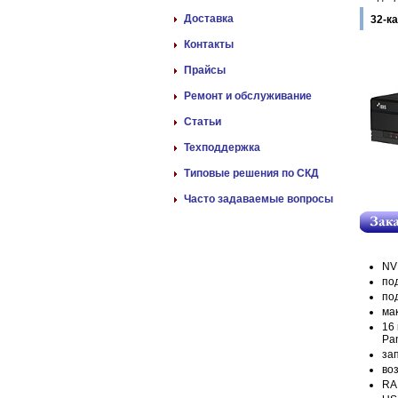
Доставка
32-к
Контакты
Прайсы
Ремонт и обслуживание
Статьи
Техподдержка
Типовые решения по СКД
Часто задаваемые вопросы
NV
под
по
мак
16
Pa
за
во
RAI