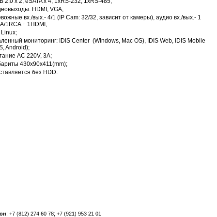
 2.0 x 2, eSATA x 4, 1хRS-232, 1хRS-485;
деовыходы: HDMI, VGA;
вожные вх./вых.- 4/1 (IP Сam: 32/32, зависит от камеры), аудио вх./вых.- 1
A/1RCA + 1HDMI;
Linux;
ленный мониторинг: IDIS Center (Windows, Mac OS), IDIS Web, IDIS Mobile
S, Android);
тание AC 220V, 3A;
бариты 430x90x411(mm);
ставляется без HDD.
он
: +7 (812) 274 60 78; +7 (921) 953 21 01