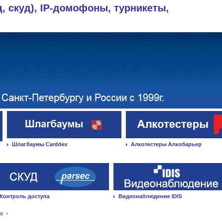
д, скуд), IP-домофоны, турникеты,
Шлагбаумы Carddex
Алкотестеры Алкобарьер
Контроль доступа
Видеонаблюдение IDIS
ая