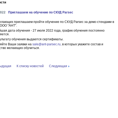
ости
2022
Приглашаем на обучение по СКУД Parsec
елающих приглашаем пройти обучение по СКУД Parsec за демо-стендами в
ООО "АНТ".
шая дата обучения - 27 июля 2022 года, график обучения постоянно
яется.
ультату обучения выдаются сертификаты.
яйте Ваши заявки на
sale@ant-parsec.ru,
в которых укажите состав и
ство желающих обучиться.
ыдущая
К списку новостей
Следующая