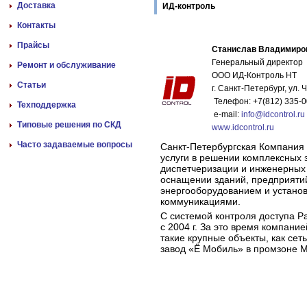
Доставка
ИД-контроль
Контакты
Прайсы
Станислав Владимиро
Генеральный директор
Ремонт и обслуживание
ООО ИД-Контроль НТ
Статьи
г. Санкт-Петербург, ул. Ч
Телефон: +7(812) 335-0
Техподдержка
e
-
mail
:
info
@
idcontrol
.
ru
Типовые решения по СКД
www
.
idcontrol
.
ru
Часто задаваемые вопросы
Санкт-Петербургская Компания
услуги в решении комплексных 
диспетчеризации и инженерных 
оснащении зданий, предприятий
энергооборудованием и устано
коммуникациями.
С системой контроля доступа P
с 2004 г. За это время компан
такие крупные объекты, как се
завод «Ё Мобиль» в промзоне Ма