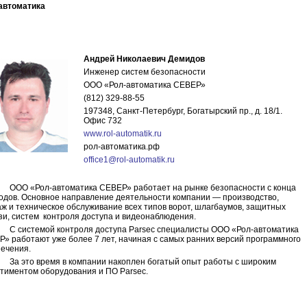
автоматика
Андрей Николаевич Демидов
Инженер систем безопасности
ООО «Рол-автоматика СЕВЕР»
(812) 329-88-55
197348, Санкт-Петербург, Богатырский пр., д. 18/1.
Офис 732
www.rol-automatik.ru
рол-автоматика.рф
office
1@
rol
-
automatik
.
ru
ООО «Рол-автоматика СЕВЕР» работает на рынке безопасности с конца
годов. Основное направление деятельности компании — производство,
ж и техническое обслуживание всех типов ворот, шлагбаумов, защитных
зи, систем
контроля доступа и видеонаблюдения.
С системой контроля доступа
Parsec
специалисты ООО «Рол-автоматика
» работают уже более 7 лет, начиная с самых ранних версий программного
ечения.
За это время в компании накоплен богатый опыт работы с широким
ртиментом оборудования и ПО
Parsec
.