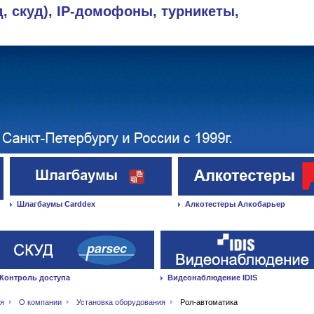
д, скуд), IP-домофоны, турникеты,
Шлагбаумы Carddex
Алкотестеры Алкобарьер
Контроль доступа
Видеонаблюдение IDIS
ая
О компании
Установка оборудования
Рол-автоматика