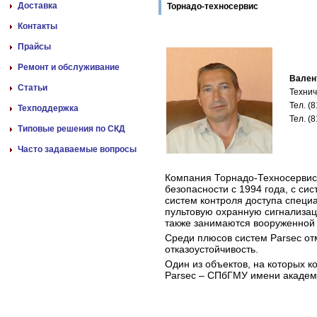
Доставка
Торнадо-техносервис
Контакты
Прайсы
Ремонт и обслуживание
Вален
Статьи
Технич
Тел. (
Техподдержка
Тел. (
Типовые решения по СКД
Часто задаваемые вопросы
Компания Торнадо-Техносервис
безопасности с 1994 года, с си
систем контроля доступа специ
пультовую охранную сигнализа
также занимаются вооруженной
Среди плюсов систем Parsec от
отказоустойчивость.
Один из объектов, на которых 
Parsec – СПбГМУ имени академи