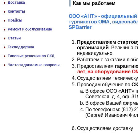
Доставка
Как мы работаем
Контакты
ООО «АНТ» - официальный 
Прайсы
турникетов ОМА, видеонаб
SPBarrier
Ремонт и обслуживание
Статьи
Предоставляем стартов
Техподдержка
организаций
. Величина с
индивидуально.
Типовые решения по СКД
Работаем с заказами любог
Часто задаваемые вопросы
Предоставляем
гаранти
лет, на оборудование О
Осуществляем техническ
Проводим обучение по
СК
В офисе ООО «
АНТ
» 
Советская, д. 4, оф. 31
В офисе Вашей фирм
По телефонам: (812) 27
(
Сергей Иванович Фи
Осуществляем доставку