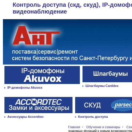
Контроль доступа (скд, скуд), IP-домоф
видеонаблюдение
Шлагбаумы Carddex
IP-домофоны Akuvox
Аксессуары Accordtec
Контроль доступа
Главная
Обучение и семинары
Се
знакомых функций к новым возможностя