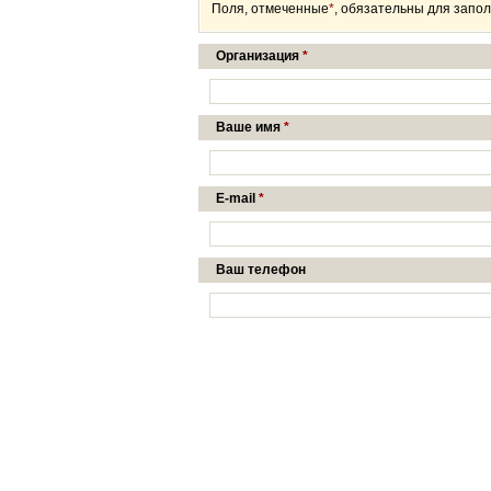
Поля, отмеченные
*
, обязательны для запо
Организация
*
Ваше имя
*
E-mail
*
Ваш телефон