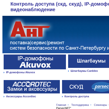
Контроль доступа (скд, скуд), IP-домоф
видеонаблюдение
Шлагбаумы Carddex
IP-домофоны Akuvox
Аксессуары Accordtec
Контроль доступа
Главная
Техподдержка
Семинары
ParsecNET"