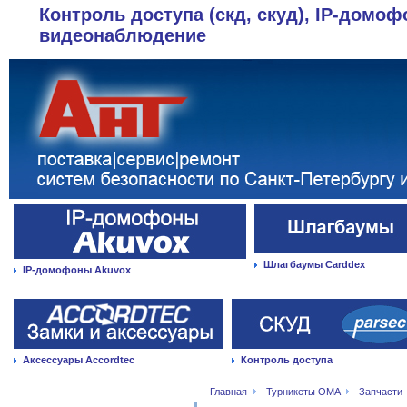
Контроль доступа (скд, скуд), IP-домоф
видеонаблюдение
Шлагбаумы Carddex
IP-домофоны Akuvox
Аксессуары Accordtec
Контроль доступа
Главная
Турникеты OMA
Запчасти