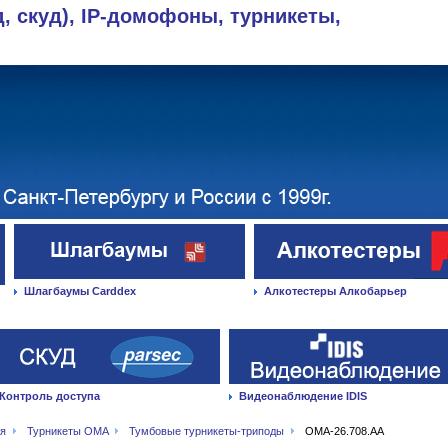
д, скуд), IP-домофоны, турникеты,
Шлагбаумы Carddex
Алкотестеры Алкобарьер
Контроль доступа
Видеонаблюдение IDIS
ая
Турникеты OMA
Тумбовые турникеты-триподы
ОМА-26.708.АА