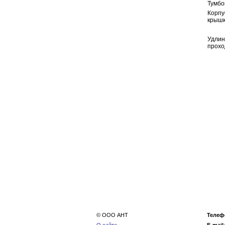
Тумбо
Корпу
крышк
Удлин
прохо
© ООО АНТ
Телеф