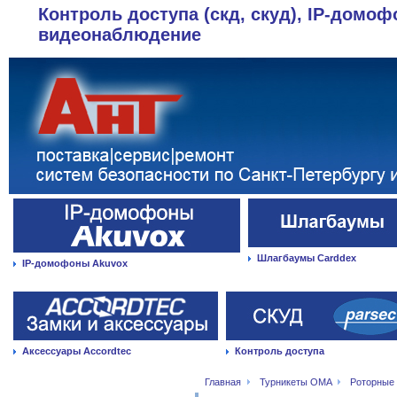
Контроль доступа (скд, скуд), IP-домоф
видеонаблюдение
Шлагбаумы Carddex
IP-домофоны Akuvox
Аксессуары Accordtec
Контроль доступа
Главная
Турникеты OMA
Роторные 