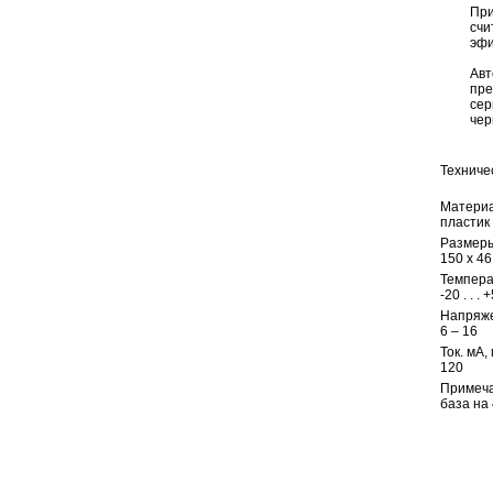
При
счи
эфи
Авт
пре
сер
чер
Техниче
Материа
пластик
Размеры
150 x 46
Темпера
-20 . . . 
Напряже
6 – 16
Ток. мА,
120
Примеча
база на