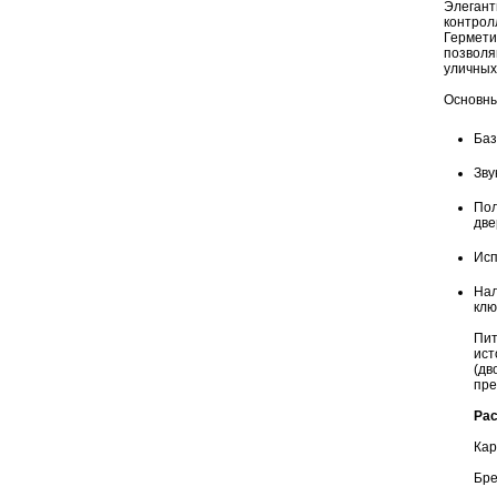
Элегант
контрол
Гермети
позволя
уличных
Основны
Баз
Зву
Пол
две
Исп
Нал
клю
Пит
ист
(дв
пре
Рас
Кар
Бре