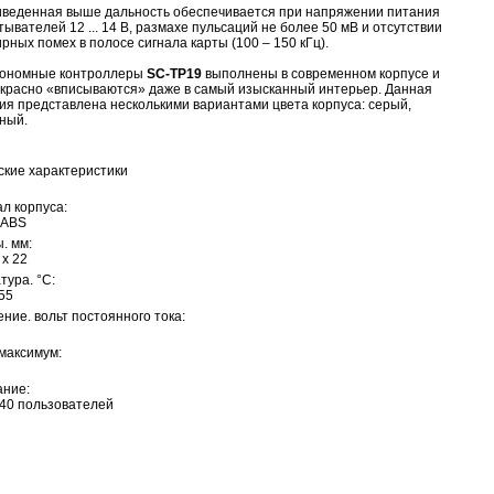
веденная выше дальность обеспечивается при напряжении питания
тывателей 12 ... 14 В, размахе пульсаций не более 50 мВ и отсутствии
рных помех в полосе сигнала карты (100 – 150 кГц).
ономные контроллеры
SC-TP19
выполнены в современном корпусе и
красно «вписываются» даже в самый изысканный интерьер. Данная
ия представлена несколькими вариантами цвета корпуса: серый,
ный.
ские характеристики
л корпуса:
 ABS
. мм:
 x 22
тура. °C:
+55
ние. вольт постоянного тока:
 максимум:
ние:
 40 пользователей