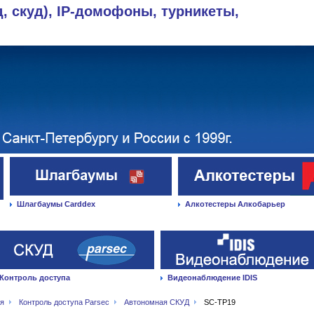
д, скуд), IP-домофоны, турникеты,
Шлагбаумы Carddex
Алкотестеры Алкобарьер
Контроль доступа
Видеонаблюдение IDIS
ая
Контроль доступа Parsec
Автономная СКУД
SC-TP19