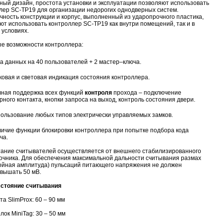
ный дизайн, простота установки и эксплуатации позволяют использовать
лер SC-TP19 для организации недорогих однодверных систем.
чность конструкции и корпус, выполненный из ударопрочного пластика,
ют использовать контроллер SC-TP19 как внутри помещений, так и в
 условиях.
е возможности контроллера:
а данных на 40 пользователей + 2 мастер–ключа.
ковая и световая индикация состояния контроллера.
ная поддержка всех функций
контроля
прохода – подключение
рного контакта, кнопки запроса на выход, контроль состояния двери.
ользование любых типов электрически управляемых замков.
ичие функции блокировки контроллера при попытке подбора кода
ча.
ание считывателей осуществляется от внешнего стабилизированного
очника. Для обеспечения максимальной дальности считывания размах
ойная амплитуда) пульсаций питающего напряжения не должен
вышать 50 мВ.
стояние считывания
та SlimProx: 60 – 90 мм
лок MiniTag: 30 – 50 мм