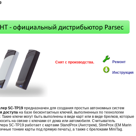
9
Ремонт
Снят с производства.
Инструкция
ллер SC-TP19
предназначен для создания простых автономных систем
я доступа
на базе бесконтактных ключей, выполненных по технологии
y. Такие ключи могут быть выполнены в виде карт или в виде брелков, которые
носить на связке с ключами от дома или автомобиля. Считыватель
лера SC-TP19 работает с картами StandProx (Ангстрем), SlimProx (EM Marin
гичные тонкие карты под прямую печать), а также с брелоками MiniTag.