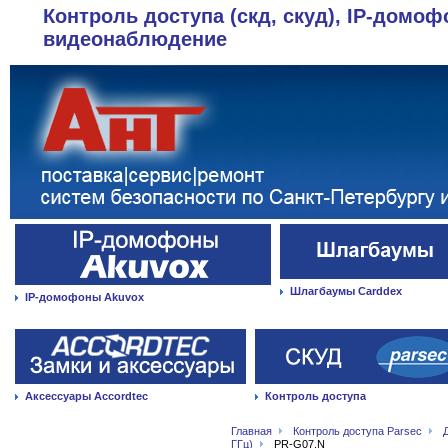
Контроль доступа (скд, скуд), IP-домоф
видеонаблюдение
Шлагбаумы Carddex
IP-домофоны Akuvox
Аксессуары Accordtec
Контроль доступа
Главная
Контроль доступа Parsec
ГГц)
PR-G07.N