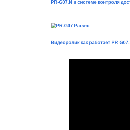
PR-G07.N в системе контроля дос
Видеоролик как работает PR-G07