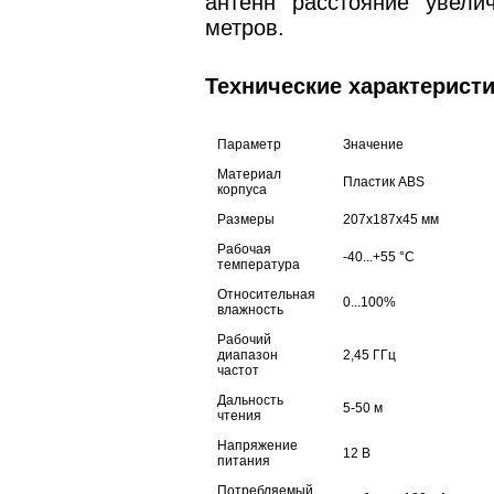
антенн расстояние увели
метров.
Технические характерист
Параметр
Значение
Материал
Пластик ABS
корпуса
Размеры
207х187х45 мм
Рабочая
-40...+55 °C
температура
Относительная
0...100%
влажность
Рабочий
диапазон
2,45 ГГц
частот
Дальность
5-50 м
чтения
Напряжение
12 В
питания
Потребляемый