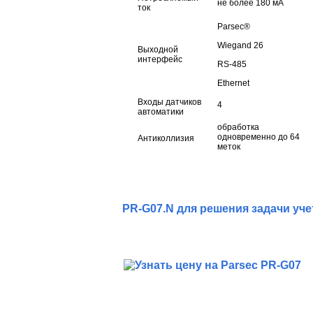
не более 180 мА
ток
Parsec®
Wiegand 26
Выходной
интерфейс
RS-485
Ethernet
Входы датчиков
4
автоматики
обработка
одновременно до 64
Антиколлизия
меток
PR-G07.N для решения задачи уче