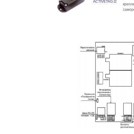
ACTIVETAG.I2
крепл
самор