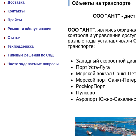
Доставка
Объекты на транспорте
Контакты
ООО "АНТ" - дис
Прайсы
Ремонт и обслуживание
ООО "АНТ"
, являясь офици
контроля и управления дост
Статьи
разные годы устанавливали
С
транспорте:
Техподдержка
Типовые решения по СКД
Западный скоростной диа
Часто задаваемые вопросы
Порт Усть-Луга
Морской вокзал Санкт-Пе
Морской порт Санкт-Пете
РосМорПорт
Пулково
Аэропорт Южно-Сахалинс