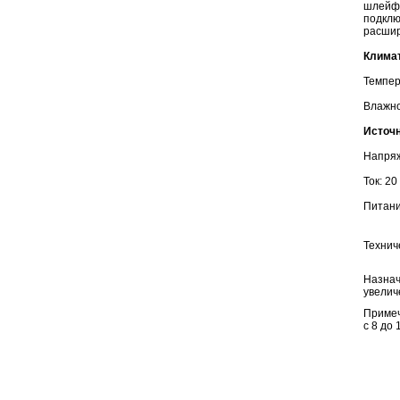
шлейфо
подклю
расшир
Клима
Темпера
Влажнос
Источн
Напряж
Ток: 2
Питани
Технич
Назнач
увелич
Примеч
с 8 до