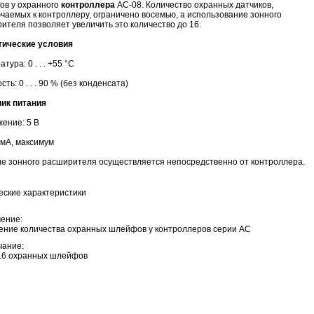
в у охранного
контроллера
AC-08. Количество охранных датчиков,
чаемых к контроллеру, ограничено восемью, а использование зонного
ителя позволяет увеличить это количество до 16.
тические условия
тура: 0 . . . +55 °C
ть: 0 . . . 90 % (без конденсата)
ик питания
ение: 5 В
0 мА, максимум
е зонного расширителя осуществляется непосредственно от контроллера.
еские характеристики
ение:
ение количества охранных шлейфов у контроллеров серии AC
ание:
 16 охранных шлейфов