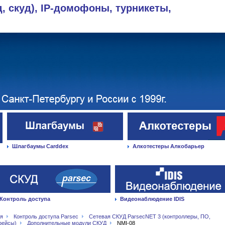
д, скуд), IP-домофоны, турникеты,
Шлагбаумы Carddex
Алкотестеры Алкобарьер
Контроль доступа
Видеонаблюдение IDIS
ая
Контроль доступа Parsec
Сетевая СКУД ParsecNET 3 (контроллеры, ПО,
фейсы)
Дополнительные модули СКУД
NMI-08