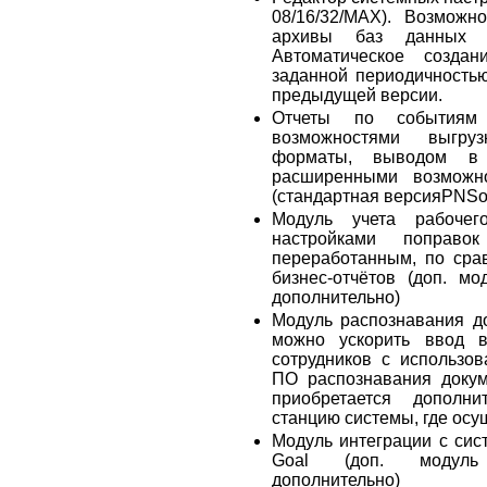
08/16/32/MAX). Возможн
архивы баз данных б
Автоматическое созда
заданной периодичностью
предыдущей версии.
Отчеты по событиям
возможностями выгруз
форматы, выводом в
расширенными возможн
(стандартная версияPNSof
Модуль учета рабоче
настройками поправ
переработанным, по сра
бизнес-отчётов (доп. мо
дополнительно)
Модуль распознавания д
можно ускорить ввод в
сотрудников с использо
ПО распознавания докум
приобретается дополн
станцию системы, где осу
Модуль интеграции с сис
Goal (доп. модуль 
дополнительно)