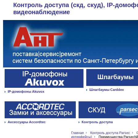
Контроль доступа (скд, скуд), IP-домоф
видеонаблюдение
Шлагбаумы Carddex
IP-домофоны Akuvox
Аксессуары Accordtec
Контроль доступа
Главная
Контроль доступа Parsec
интерфейсы)
Преимущества ParsecNE