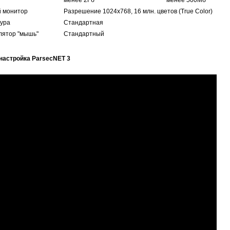
менее 2Гб
менее 500Мб
й монитор
Разрешение 1024х768, 16 млн. цветов (True Color)
ура
Стандартная
лятор "мышь"
Стандартный
настройка ParsecNET 3