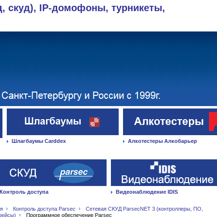
д, скуд), IP-домофоны, турникеты,
Шлагбаумы Carddex
Алкотестеры Алкобарьер
Контроль доступа
Видеонаблюдение IDIS
ая
Контроль доступа Parsec
Сетевая СКУД ParsecNET 3 (контроллеры, ПО,
фейсы)
Программное обеспечение Parsec