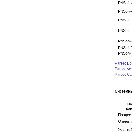
PNSoft-
PNSoft-
PNSoft-
PNSoft-
PNSoft-
PNSoft-
PNSoft-
Parsec Do
Parsec Ac
Parsec Ca
Системны
На
ко
Процес
Операт
Жёсткий