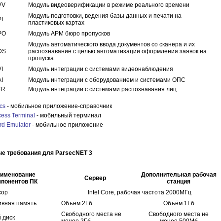
VV
Модуль видеоверификации в режиме реального времени
Модуль подготовки, ведения базы данных и печати на
PI
пластиковых картах
PO
Модуль АРМ бюро пропусков
Модуль автоматического ввода документов со сканера и их
DS
распознавание с целью автоматизации оформления заявок на
пропуска
VI
Модуль интеграции с системами видеонаблюдения
AI
Модуль интеграции с оборудованием и системами ОПС
FR
Модуль интеграции с системами распознавания лиц
cs
- мобильное приложение-справочник
cess Terminal
- мобильный терминал
rd Emulator
- мобильное приложение
е требования для ParsecNET 3
именование
Дополнительная рабочая
Сервер
мпонентов ПК
станция
сор
Intel Core, рабочая частота 2000МГц
ивная память
Объём 2Гб
Объём 1Гб
Свободного места не
Свободного места не
 диск