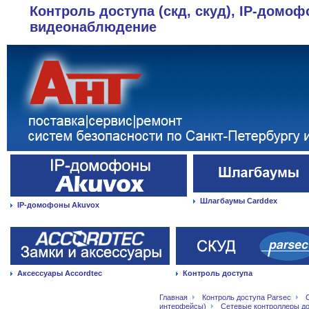
Контроль доступа (скд, скуд), IP-домоф
видеонаблюдение
Шлагбаумы Carddex
IP-домофоны Akuvox
Аксессуары Accordtec
Контроль доступа
Главная
Контроль доступа Parsec
интерфейсы)
Сетевые контроллеры д