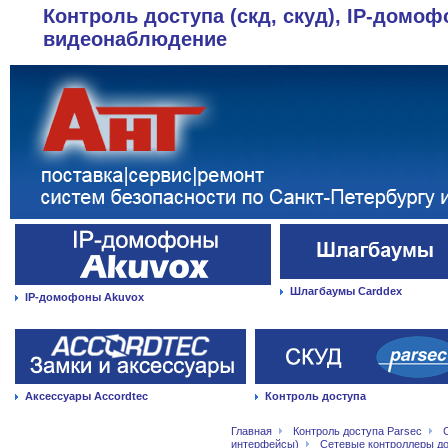
Контроль доступа (скд, скуд), IP-домоф
видеонаблюдение
Шлагбаумы Carddex
IP-домофоны Akuvox
Аксессуары Accordtec
Контроль доступа
Главная
Контроль доступа Parsec
интерфейсы)
Сетевые контроллеры д