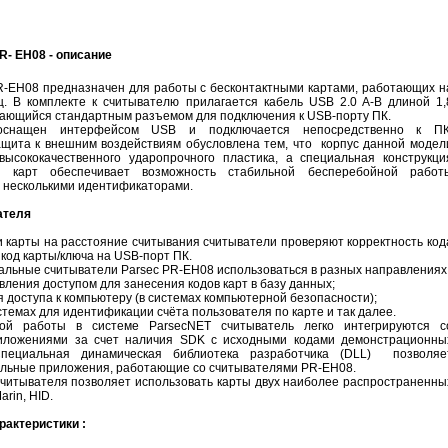
- EH08 - описание
-EH08 предназначен для работы с бесконтактными картами, работающих н
ц. В комплекте к считывателю прилагается кабель USB 2.0 A-B длиной 1,
вающийся стандартным разъемом для подключения к USB-порту ПК.
оснащен интерфейсом USB и подключается непосредственно к ПК
щита к внешним воздействиям обусловлена тем, что корпус данной модел
высококачественного ударопрочного пластика, а специальная конструкци
я карт обеспечивает возможность стабильной бесперебойной работ
 несколькими идентификаторами.
ателя
 карты на расстояние считывания считыватели проверяют корректность код
код карты/ключа на USB-порт ПК.
льные считыватели Parsec PR-EH08 использоваться в разных направлениях
вления доступом для занесения кодов карт в базу данных;
 доступа к компьютеру (в системах компьютерной безопасности);
стемах для идентификации счёта пользователя по карте и так далее.
ой работы в системе ParsecNET считыватель легко интегрируются с
иложениями за счет наличия SDK с исходными кодами демонстрационны
Специальная динамическая библиотека разработчика (DLL) позволяе
альные приложения, работающие со считывателями PR-EH08.
читывателя позволяет использовать карты двух наиболее распространенны
rin, HID.
рактеристики :