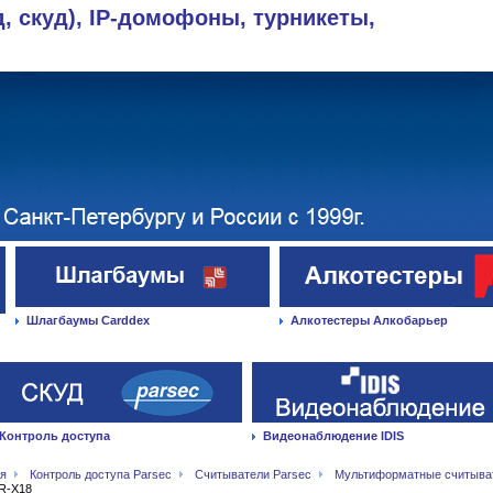
д, скуд), IP-домофоны, турникеты,
Шлагбаумы Carddex
Алкотестеры Алкобарьер
Контроль доступа
Видеонаблюдение IDIS
ая
Контроль доступа Parsec
Считыватели Parsec
Мультиформатные считыва
R-X18