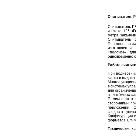
Считыватель PR
Cчитыватель PR
частоте 125 кГ
метра, заканчи
Считыватель 
Повышенная за
изготовлен из 
«полочки» дл
одновременно с
Работа считыв
При поднесении
карты и выдают 
Многофункциона
в системах упра
для ограничения
в платёжных си
Помимо штатн
сторонними пр
приложений. 
создавать уник
Конфигурация с
форматов: Em Ma
Технические ха