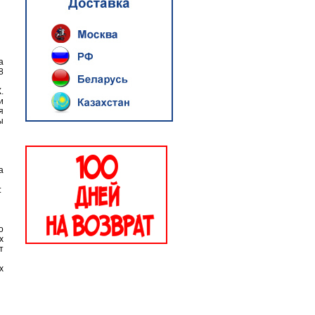
а
8
.
и
я
ы
а
:
о
х
т
х