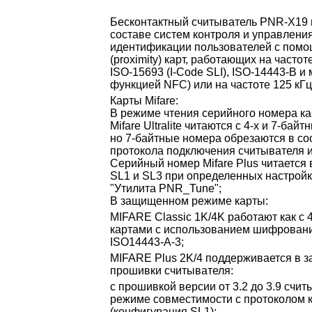
Бесконтактный считыватель PNR-X19 
составе систем контроля и управлени
идентификации пользователей с помо
(proximity) карт, работающих на частот
ISO-15693 (I-Code SLI), ISO-14443-B 
функцией NFC) или на частоте 125 кГц 
Карты Mifare:
В режиме чтения серийного номера карт
Mifare Ultralite читаются с 4-х и 7-б
но 7-байтные номера обрезаются в со
протокола подключения считывателя и
Серийный номер Mifare Plus читается 
SL1 и SL3 при определенных настройк
"Утилита PNR_Tune";
В защищенном режиме карты:
MIFARE Classic 1K/4K работают как с 4
картами с использованием шифрования
ISO14443-A-3;
MIFARE Plus 2K/4 поддерживается в з
прошивки считывателя:
с прошивкой версии от 3.2 до 3.9 счи
режиме совместимости с протоколом к
(конфигурация SL1);