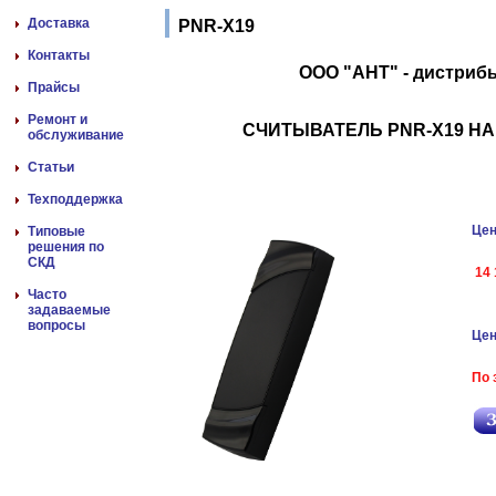
Доставка
PNR-X19
Контакты
ООО "АНТ" - дистриб
Прайсы
Ремонт и
СЧИТЫВАТЕЛЬ PNR-X19 Н
обслуживание
Статьи
Техподдержка
Цен
Типовые
решения по
СКД
14 
Часто
задаваемые
вопросы
Цен
По 