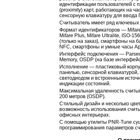
идентификации пользователей с 
(proximity) карт, работающих на ч
сенсорную клавиатуру для ввода 
Считыватель имеет ряд ключевых
Формат идентификаторов — Mifare C
Mifare Plus, Mifare Ultralite, ISO-1
(только на заказ), смартфоны на б
NFC, смартфоны и умные часы App
Интерфейс подключения — Parsec
Memory, OSDP (на базе интерфейс
Исполнение — пластиковый корпу
панелью, сенсорной клавиатурой,
светодиодом и встроенным источн
индикации состояний.
Максимальная удаленность считы
200 метров (OSDP).
Стильный дизайн и несколько цв
возможность использования счит
офисных интерьерах.
С помощью утилиты PNR-Tune су
программирования параметров сч