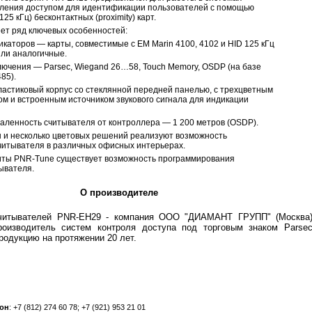
вления доступом для идентификации пользователей с помощью
25 кГц) бесконтактных (proximity) карт.
ет ряд ключевых особенностей:
каторов — карты, совместимые с EM Marin 4100, 4102 и HID 125 кГц
 или аналогичные.
ючения — Parsec, Wiegand 26…58, Touch Memory, OSDP (на базе
85).
астиковый корпус со стеклянной передней панелью, с трехцветным
ом и встроенным источником звукового сигнала для индикации
аленность считывателя от контроллера — 1 200 метров (OSDP).
 и несколько цветовых решений реализуют возможность
читывателя в различных офисных интерьерах.
ты PNR-Tune существует возможность программирования
ывателя.
О производителе
читывателей P
N
R-EH29 - компания ООО "ДИАМАНТ ГРУПП" (Москва)
роизводитель систем контроля доступа под торговым знаком Parsec
родукцию на протяжении 20 лет.
он
: +7 (812) 274 60 78; +7 (921) 953 21 01