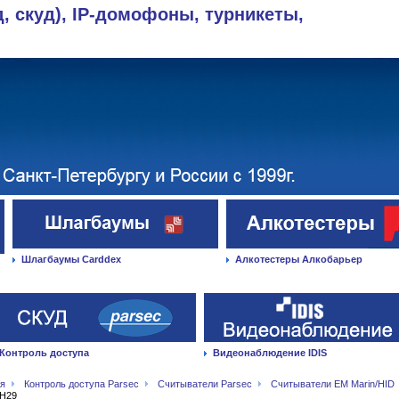
д, скуд), IP-домофоны, турникеты,
Шлагбаумы Carddex
Алкотестеры Алкобарьер
Контроль доступа
Видеонаблюдение IDIS
ая
Контроль доступа Parsec
Считыватели Parsec
Считыватели EM Marin/HID
H29