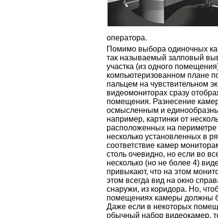
оператора.
Помимо выбора одиночных кам
так называемый залповый выв
участка (из одного помещения
компьютеризованном плане п
пальцем на чувствительном э
видеомониторах сразу отображ
помещения. Разнесение камер
осмысленным и единообразным
например, картинки от нескол
расположенных на периметре
несколько установленных в ря
соответствие камер мониторам
столь очевидно, но если во в
несколько (но не более 4) ви
привыкают, что на этом монит
этом всегда вид на окно справ
снаружи, из коридора. Но, что
помещениях камеры должны б
Даже если в некоторых помещ
обычный набор видеокамер, т