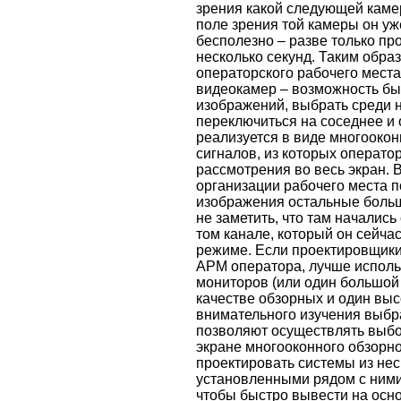
зрения какой следующей каме
поле зрения той камеры он уж
бесполезно – разве только пр
несколько секунд. Таким обра
операторского рабочего мест
видеокамер – возможность бы
изображений, выбрать среди н
переключиться на соседнее и 
реализуется в виде многооко
сигналов, из которых операто
рассмотрения во весь экран. 
организации рабочего места 
изображения остальные больш
не заметить, что там началис
том канале, который он сейча
режиме. Если проектировщики
АРМ оператора, лучше исполь
мониторов (или один большой
качестве обзорных и один вы
внимательного изучения выбр
позволяют осуществлять выбо
экране многооконного обзорно
проектировать системы из нес
установленными рядом с ними
чтобы быстро вывести на осн