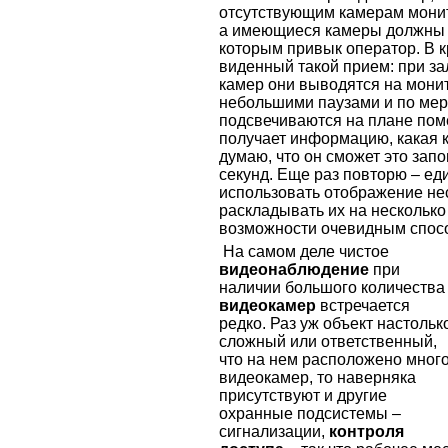
отсутствующим камерам монит
а имеющиеся камеры должны в
которым привык оператор. В 
виденный такой прием: при з
камер они выводятся на мони
небольшими паузами и по мер
подсвечиваются на плане пом
получает информацию, какая 
думаю, что он сможет это зап
секунд. Еще раз повторю – е
использовать отображение не
раскладывать их на несколько
возможности очевидным спос
На самом деле чистое
видеонаблюдение
при
наличии большого количества
видеокамер
встречается
редко. Раз уж объект настольк
сложный или ответственный,
что на нем расположено мног
видеокамер, то наверняка
присутствуют и другие
охранные подсистемы –
сигнализации,
контроля