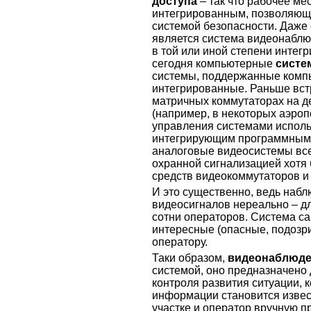
доступа
– так что рабочее мес
интегрированным, позволяющ
системой безопасности. Даже
является система видеонаблю
в той или иной степени интег
сегодня компьютерные
систе
системы, поддержанные комп
интегрированные. Раньше вст
матричных коммутаторах на д
(например, в некоторых аэроп
управления системами исполь
интегрирующим программным 
аналоговые видеосистемы все
охранной сигнализацией хотя
средств видеокоммутаторов и
И это существенно, ведь набл
видеосигналов нереально – дл
сотни операторов. Система с
интересные (опасные, подозри
оператору.
Таки образом,
видеонаблюде
системой, оно предназначено
контроля развития ситуации, к
информации становится извест
участке и оператор вручную п