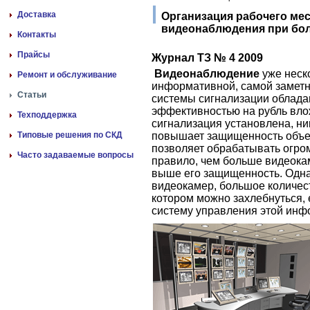
Доставка
Организация рабочего мес
видеонаблюдения при бол
Контакты
Прайсы
Журнал ТЗ № 4 2009
Видеонаблюдение
уже неско
Ремонт и обслуживание
информативной, самой заметн
Статьи
системы сигнализации облада
эффективностью на рубль влож
Техподдержка
сигнализация установлена, ни
Типовые решения по СКД
повышает защищенность объе
позволяет обрабатывать огром
Часто задаваемые вопросы
правило, чем больше видеокам
выше его защищенность. Одна
видеокамер, большое количес
котором можно захлебнуться,
систему управления этой инф