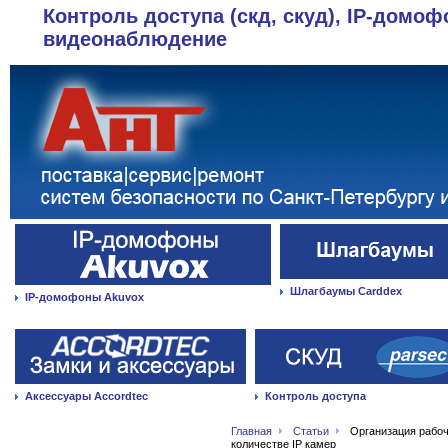
Контроль доступа (скд, скуд), IP-домоф
видеонаблюдение
Шлагбаумы Carddex
IP-домофоны Akuvox
Аксессуары Accordtec
Контроль доступа
Главная
Статьи
Организация рабо
количестве IP камер