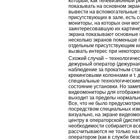
который, как телевизионный р
показывать на основном экране
вывести на вспомогательные э
присутствующих в зале, есть
мониторы, на которых они мог
заинтересовавшую их картинку
экрана показывают основные 
несколько экранов поменьше 
отдельным присутствующим ил
вызвать интерес при некоторо
Схожий случай – технологиче
дежурный оператор (дежурная
наблюдение за прокатным ста
крекинговыми колоннами и т. 
специальные технологически
состояние установки. Но заме
видеомониторы для отображения
выходит за пределы нормально
Все, что не было предусмотре
посредством специальных изм
визуально, на экране видеом
центру в операторской (диспет
необходимости собирается вс
рассчитываются не только на
оператором (как в службе безо