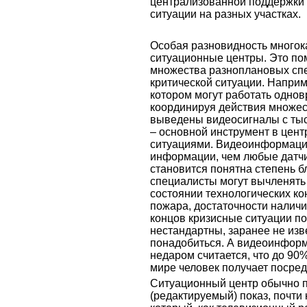
централизованной поддержки 
ситуации на разных участках.
Особая разновидность многок
ситуационные центры. Это п
множества разноплановых спе
критической ситуации. Наприм
котором могут работать одно
координируя действия множес
выведены видеосигналы с ты
– основной инструмент в цен
ситуациями. Видеоинформаци
информации, чем любые датчи
становится понятна степень б
специалисты могут вычленять
состоянии технологических ко
пожара, достаточности наличия
концов кризисные ситуации по
нестандартны, заранее не из
понадобиться. А видеоинформ
недаром считается, что до 9
мире человек получает посред
Ситуационный центр обычно 
(редактируемый) показ, почти 