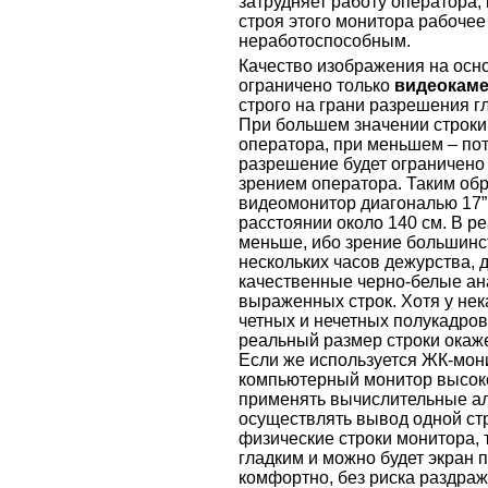
затрудняет работу оператора, 
строя этого монитора рабочее
неработоспособным.
Качество изображения на осн
ограничено только
видеокам
строго на грани разрешения г
При большем значении строки 
оператора, при меньшем – по
разрешение будет ограничено 
зрением оператора. Таким об
видеомонитор диагональю 17”
расстоянии около 140 см. В р
меньше, ибо зрение большинс
нескольких часов дежурства, д
качественные черно-белые ан
выраженных строк. Хотя у не
четных и нечетных полукадров 
реальный размер строки окаже
Если же используется ЖК-мон
компьютерный монитор высоко
применять вычислительные а
осуществлять вывод одной стр
физические строки монитора, 
гладким и можно будет экран п
комфортно, без риска раздраж