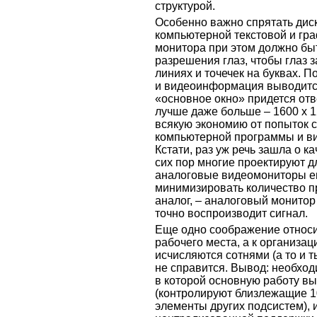
структурой.
Особенно важно спрятать дис
компьютерной текстовой и гр
монитора при этом должно бы
разрешения глаз, чтобы глаз 
линиях и точечек на буквах. П
и видеоинформация выводится
«основное окно» придется отв
лучше даже больше – 1600 х 1
всякую экономию от попыток 
компьютерной программы и ви
Кстати, раз уж речь зашла о к
сих пор многие проектируют 
аналоговые видеомониторы ещ
минимизировать количество п
аналог, – аналоговый монито
точно воспроизводит сигнал.
Еще одно соображение относит
рабочего места, а к организа
исчисляются сотнями (а то и 
не справится. Вывод: необход
в которой основную работу в
(контролируют близлежащие 1
элементы других подсистем), 