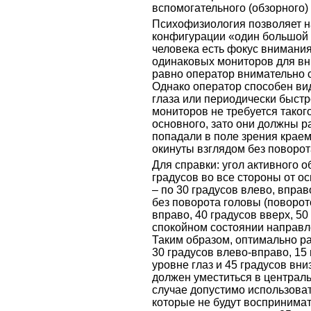
вспомогательного (обзорного)
Психофизиология позволяет н
конфигурации «один большой 
человека есть фокус внимания
одинаковых мониторов для вн
равно оператор внимательно с
Однако оператор способен ви
глаза или периодически быстр
мониторов не требуется такого
основного, зато они должны р
попадали в поле зрения краем
окинуты взглядом без поворот
Для справки: угол активного 
градусов во все стороны от ос
– по 30 градусов влево, вправо
без поворота головы (поворото
вправо, 40 градусов вверх, 50 
спокойном состоянии направле
Таким образом, оптимально ра
30 градусов влево-вправо, 15 
уровне глаз и 45 градусов вн
должен уместиться в централь
случае допустимо использова
которые не будут воспринимать