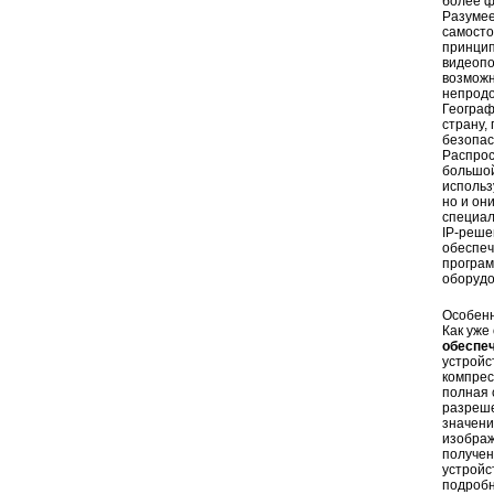
более ф
Разумее
самосто
принцип
видеопо
возможн
непродо
Географ
страну,
безопас
Распрос
большой
использ
но и он
специал
IP-реше
обеспеч
програм
оборудо
Особенн
Как уже
обеспе
устройс
компрес
полная 
разреше
значени
изображ
получен
устройс
подробн