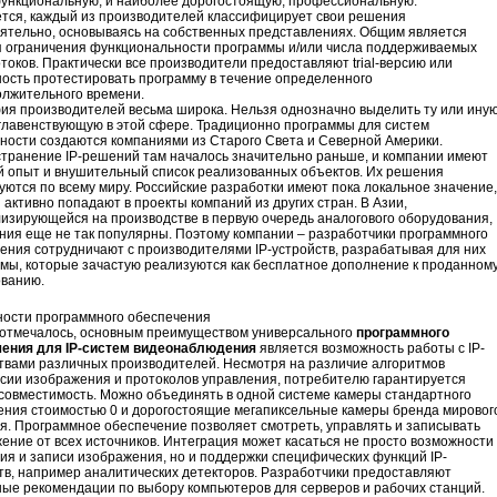
ункциональную, и наиболее дорогостоящую, профессиональную.
тся, каждый из производителей классифицирует свои решения
ятельно, основываясь на собственных представлениях. Общим является
 ограничения функциональности программы и/или числа поддерживаемых
токов. Практически все производители предоставляют trial-версию или
ость протестировать программу в течение определенного
лжительного времени.
ия производителей весьма широка. Нельзя однозначно выделить ту или ину
 главенствующую в этой сфере. Традиционно программы для систем
ности создаются компаниями из Старого Света и Северной Америки.
транение IP-решений там началось значительно раньше, и компании имеют
 опыт и внушительный список реализованных объектов. Их решения
уются по всему миру. Российские разработки имеют пока локальное значение,
и активно попадают в проекты компаний из других стран. В Азии,
изирующейся на производстве в первую очередь аналогового оборудования,
ния еще не так популярны. Поэтому компании – разработчики программного
ения сотрудничают с производителями IP-устройств, разрабатывая для них
мы, которые зачастую реализуются как бесплатное дополнение к проданном
ванию.
ости программного обеспечения
 отмечалось, основным преимуществом универсального
программного
чения для
IP-систем видеонаблюдения
является возможность работы с IP-
твами различных производителей. Несмотря на различие алгоритмов
сии изображения и протоколов управления, потребителю гарантируется
совместимость. Можно объединять в одной системе камеры стандартного
ния стоимостью 0 и дорогостоящие мегапиксельные камеры бренда мировог
я. Программное обеспечение позволяет смотреть, управлять и записывать
ение от всех источников. Интеграция может касаться не просто возможности
ия и записи изображения, но и поддержки специфических функций IP-
тв, например аналитических детекторов. Разработчики предоставляют
ые рекомендации по выбору компьютеров для серверов и рабочих станций.