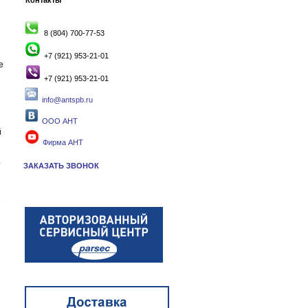
Контакты
8 (804) 700-77-53
+7 (921) 953-21-01
е
+7 (921) 953-21-01
info@antspb.ru
ООО АНТ
й
Фирма АНТ
.
ЗАКАЗАТЬ ЗВОНОК
е