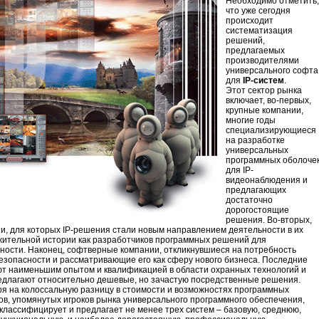
Необходимо отметить,
что уже сегодня
происходит
систематизация
решений,
предлагаемых
производителями
универсального софта
для
IP-систе
м
.
Этот сектор рынка
включает, во-первых,
крупные компании,
многие годы
специализирующиеся
на разработке
универсальных
программных оболоче
для IP-
видеонаблюдения и
предлагающих
достаточно
дорогостоящие
решения. Во-вторых,
и, для которых IP-решения стали новым направлением деятельности в их
ительной истории как разработчиков программных решений для
ности. Наконец, софтверные компании, откликнувшиеся на потребность
езопасности и рассматривающие его как сферу нового бизнеса. Последние
т наименьшим опытом и квалификацией в области охранных технологий и
едлагают относительно дешевые, но зачастую посредственные решения.
я на колоссальную разницу в стоимости и возможностях программных
ов, упомянутых игроков рынка универсального программного обеспечения,
классифицирует и предлагает не менее трех систем – базовую, среднюю,