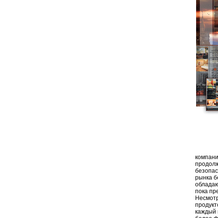
компани
продолж
безопас
рынка б
обладаю
пока пр
Несмотр
продукт
каждый 