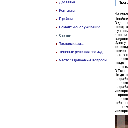
Доставка
Прог
Контакты
Журнал
Прайсы
Необход
В данны
спектр 
Ремонт и обслуживание
с учето
использ
Статьи
видеон
Идея ун
Техподдержка
телевид
совмест
Типовые решения по СКД
на этап
произво
Часто задаваемые вопросы
создать
право с
В Европ
Не до к
разрабо
произво
разраба
универс
сторонн
произво
собстве
програм
универс