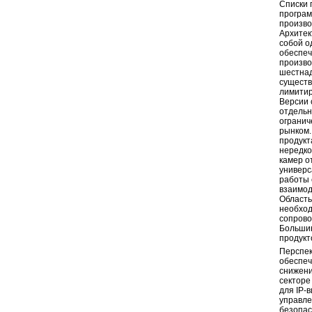
Списки 
програм
произво
Архитек
собой о
обеспеч
произво
шестнад
существ
лимитир
Версии 
отдельн
огранич
рынком.
продукт
нередко
камер о
универс
работы 
взаимод
Область
необход
сопрово
Большин
продукт
Перспек
обеспеч
снижени
секторе
для IP-
управле
безопас