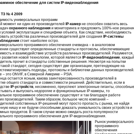
раммное обеспечение для систем IP-видеонаблюдения
 ТЗ № 4 2009
имость универсальных программ
й момент ни один из производителей
IP-камер
не способен охватить весь
задач
охранного наблюдения
и мониторинга и предложить 100%-ное решени
м условий эксплуатации и специфики объекта. Как следствие, необходимость
овать устройства различных производителей для создания
IP-системы
аблюдения
стоит наиболее остро.
иверсального программного обеспечения очевидна – в аналоговом
ении существуют определенные стандарты и протоколы, обеспечивающие
имость и взаимодействие устройств различных производителей. Разумеется,
е развития новой технологии, которой является
IP-видеонаблюдение
, кажды
дитель прочит в стандарты собственные решения. Несмотря на попытки
 такой стандарт, сегодня существует две организации, претендующие на
истематизировать подходы, протоколы и библиотеки данных производителей
е – это ONVIF, в Северной Америке – PSIA.
онца остается ясным, какова заинтересованность производителей в
тке общего стандарта и совместимости решений. Действительно, если в
дстве
IP-устройств
, несомненно, преуспеют электронные гиганты, способны
тывать и выпускать недорогие и функциональные IP-камеры, то
альное программное обеспечение существует и так благодаря работе
их производителей. Таким образом, большое число компаний –
дителей собственных IP-решений могут просто пропасть с рынка, не найдя
нную нишу и не будучи способными доказать уникальность своих устройств и
мных продуктов. В таком случае можно ожидать роста популярности
ального программного обеспечения для IP-видеонаблюдения.
Рынок универсального
программного
обеспечения