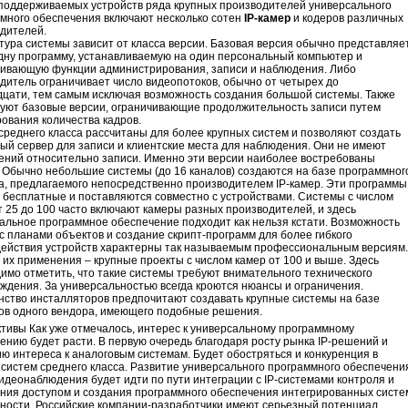
поддерживаемых устройств ряда крупных производителей универсального
много обеспечения включают несколько сотен
IP-камер
и кодеров различных
дителей.
тура системы зависит от класса версии. Базовая версия обычно представляе
дну программу, устанавливаемую на один персональный компьютер и
ивающую функции администрирования, записи и наблюдения. Либо
дитель ограничивает число видеопотоков, обычно от четырех до
цати, тем самым исключая возможность создания большой системы. Также
уют базовые версии, ограничивающие продолжительность записи путем
ования количества кадров.
среднего класса рассчитаны для более крупных систем и позволяют создать
ый сервер для записи и клиентские места для наблюдения. Они не имеют
ений относительно записи. Именно эти версии наиболее востребованы
 Обычно небольшие системы (до 16 каналов) создаются на базе программног
а, предлагаемого непосредственно производителем IP-камер. Эти программы
 бесплатные и поставляются совместно с устройствами. Системы с числом
т 25 до 100 часто включают камеры разных производителей, и здесь
альное программное обеспечение подходит как нельзя кстати. Возможность
с планами объектов и создание скрипт-программ для более гибкого
ействия устройств характерны так называемым профессиональным версиям.
 их применения – крупные проекты с числом камер от 100 и выше. Здесь
имо отметить, что такие системы требуют внимательного технического
ждения. За универсальностью всегда кроются нюансы и ограничения.
ство инсталляторов предпочитают создавать крупные системы на базе
ов одного вендора, имеющего подобные решения.
тивы Как уже отмечалось, интерес к универсальному программному
ению будет расти. В первую очередь благодаря росту рынка IP-решений и
ю интереса к аналоговым системам. Будет обостряться и конкуренция в
 систем среднего класса. Развитие универсального программного обеспечени
видеонаблюдения будет идти по пути интеграции с IP-системами контроля и
ния доступом и создания программного обеспечения интегрированных систе
ности. Российские компании-разработчики имеют серьезный потенциал,