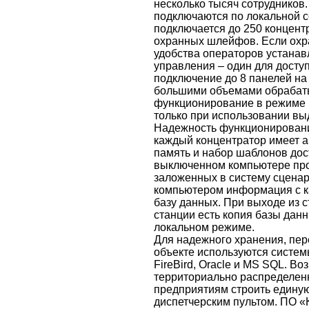
несколько тысяч сотрудников
подключаются по локальной с
подключается до 250 концент
охранных шлейфов. Если охр
удобства операторов устанав
управления – один для досту
подключение до 8 панелей на 
большими объемами обрабат
функционирование в режиме
только при использовании вы
Надежность функционировани
каждый концентратор имеет 
память и набор шаблонов дост
выключенном компьютере пр
заложенных в систему сценар
компьютером информация с ка
базу данных. При выходе из 
станции есть копия базы данн
локальном режиме.
Для надежного хранения, пер
объекте используются систе
FireBird, Oracle и MS SQL. В
территориально распределен
предприятиям строить едину
диспетчерским пультом. ПО 