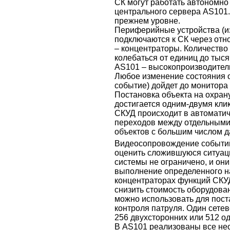
СК могут работать автономно
центрального сервера AS101.
прежнем уровне.
Периферийные устройства (из
подключаются к СК через от
– концентраторы. Количеств
колебаться от единиц до тыся
AS101 – высокопроизводител
Любое изменение состояния о
событие) дойдет до монитора 
Постановка объекта на охрану
достигается одним-двумя кл
СКУД происходит в автоматич
переходов между отдельными
объектов с большим числом д
Видеосопровождение событий
оценить сложившуюся ситуац
системы не ограничено, и они
выполнение определенного н
концентраторах функций СКУ
снизить стоимость оборудова
можно использовать для пост
контроля патруля. Один сете
256 двухсторонних или 512 од
В AS101 реализованы все не