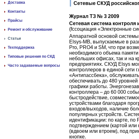
Доставка
Сетевые СКУД российског
Контакты
Журнал ТЗ № 3 2009
Прайсы
Сетевая система контроля 
(fссоциация «Электронные си
Ремонт и обслуживание
Аппаратной основой системы
Статьи
Elsys-MB, выпускаемые в разл
Pro, PRO4 и SM, что при возм
Техподдержка
необходимого объема памяти
Типовые решения по СКД
небольших офисах, так и на
предприятиях. СКУД Elsys мо
Часто задаваемые вопросы
контроллеров в единой сети 
«Антипассбека», обслуживать
обеспечивать до 480 уровней
графики работы. Энергонеза
контроллера – до 60 000 соб
быстродействие, совместим
устройствами благодаря про
входов/выходов, наличие бол
популярных устройств. Сист
идентификации: по карте, по PI
подтверждением (картой или 
(вдвоем или втроем), под пр
кнопке.