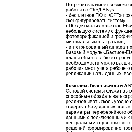
Потребитель имеет возможно
работы со СКУД Elsys:
• бесплатное ПО «ФОРТ» позв
сконфигурировать систему;
• ПО для малых объектов Els
небольшую систему с функцие
фотоверификацией и графиче
минимальными затратами;
• интегрированный аппаратн
Базовый модуль «Бастион-Els
планы объектов, бюро пропус
необходимости можно расши
рабочих мест, учета рабочего
репликации базы данных, вво
Комплекс безопасности AS
Основой системы служат выс
способные обрабатывать ог
реализовывать сколь угодно
содержат базу данных пользо
параметры периферийного о
данными с подключенными к 
центральным сервером систе
решений, формирование прот